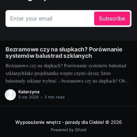
Enter your email
Subscribe
Bezramowe czy na słupkach? Porównanie
systemów balustrad szklanych
Bezramowe czy na słupkach? Porównanie systemów balustrad
szklanychJako projektantka wnętrz często słyszę: które
balustrady szklane wybrać – bezramowe czy na słupkach? Oba
systemy potrafią wyglądać zjawiskowo i podnieść wartość
Katarzyna
nieruchomości, ale różnią się konstrukcją, montażem i
5 sie 2026
•
3 min read
użytkowaniem. Poniżej znajdziesz praktyczne porównanie oparte
na realizacjach w domach, mieszkaniach i obiektach usługowych.
Czym
Wyposażenie wnętrz - porady dla Ciebie!
© 2026
Powered by Ghost