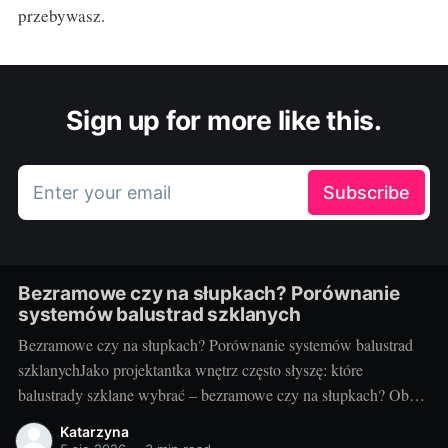
przebywasz.
Sign up for more like this.
Enter your email
Subscribe
Bezramowe czy na słupkach? Porównanie
systemów balustrad szklanych
Bezramowe czy na słupkach? Porównanie systemów balustrad
szklanychJako projektantka wnętrz często słyszę: które
balustrady szklane wybrać – bezramowe czy na słupkach? Oba
systemy potrafią wyglądać zjawiskowo i podnieść wartość
Katarzyna
nieruchomości, ale różnią się konstrukcją, montażem i