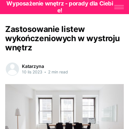
Wyposażenie wnętrz - porady dla Ciebi
e!
Zastosowanie listew
wykończeniowych w wystroju
wnętrz
Katarzyna
10 lis 2023
•
2 min read