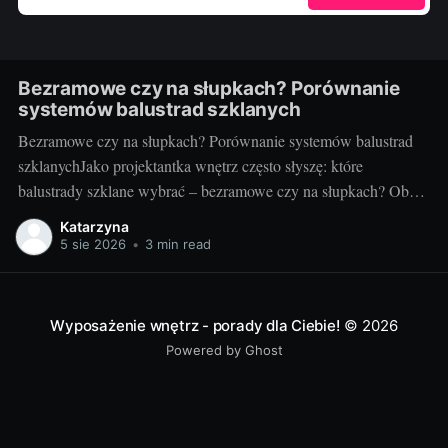
Bezramowe czy na słupkach? Porównanie
systemów balustrad szklanych
Bezramowe czy na słupkach? Porównanie systemów balustrad
szklanychJako projektantka wnętrz często słyszę: które
balustrady szklane wybrać – bezramowe czy na słupkach? Oba
systemy potrafią wyglądać zjawiskowo i podnieść wartość
Katarzyna
nieruchomości, ale różnią się konstrukcją, montażem i
5 sie 2026
•
3 min read
użytkowaniem. Poniżej znajdziesz praktyczne porównanie oparte
na realizacjach w domach, mieszkaniach i obiektach usługowych.
Czym
Wyposażenie wnętrz - porady dla Ciebie!
© 2026
Powered by Ghost