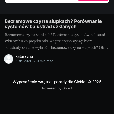
Bezramowe czy na słupkach? Porównanie
systemów balustrad szklanych
Bezramowe czy na słupkach? Porównanie systemów balustrad
szklanychJako projektantka wnętrz często słyszę: które
balustrady szklane wybrać – bezramowe czy na słupkach? Oba
systemy potrafią wyglądać zjawiskowo i podnieść wartość
Katarzyna
nieruchomości, ale różnią się konstrukcją, montażem i
5 sie 2026
•
3 min read
użytkowaniem. Poniżej znajdziesz praktyczne porównanie oparte
na realizacjach w domach, mieszkaniach i obiektach usługowych.
Czym
Wyposażenie wnętrz - porady dla Ciebie!
© 2026
Powered by Ghost