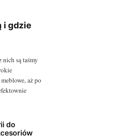
 i gdzie
z nich są taśmy
rokie
y meblowe, aż po
efektownie
ii do
kcesoriów