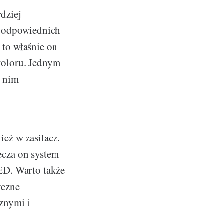
dziej
ez odpowiednich
 to właśnie on
 koloru. Jednym
i nim
ież w zasilacz.
ecza on system
ED. Warto także
yczne
znymi i