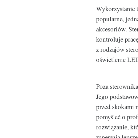
Wykorzystanie 
popularne, jedn
akcesoriów. Ste
kontroluje prac
z rodzajów ste
oświetlenie LED
Poza sterownika
Jego podstawowe
przed skokami n
pomyśleć o prof
rozwiązanie, k
zapewnia lepsze