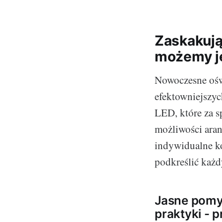
Zaskakują
możemy j
Nowoczesne ośw
efektowniejszyc
LED, które za s
możliwości aran
indywidualne k
podkreślić każd
Jasne pomys
praktyki - 