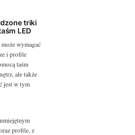
dzone triki
 taśm LED
ED może wymagać
e i profile
 pomocą taśm
ętrz, ale także
ć jest w tym
 umiejętnym
raz profile, z