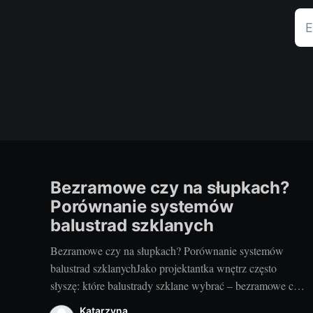
E
Bezramowe czy na słupkach?
Porównanie systemów
balustrad szklanych
Bezramowe czy na słupkach? Porównanie systemów
balustrad szklanychJako projektantka wnętrz często
słyszę: które balustrady szklane wybrać – bezramowe czy
na słupkach? Oba systemy potrafią wyglądać zjawiskowo
Katarzyna