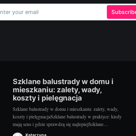
nter your email
Subscrib
Szklane balustrady w domu i
mieszkaniu: zalety, wady,
koszty i pielęgnacja
Szklane balustrady w domu i mieszkaniu: zalety, wady,
koszty i pielęgnacjaSzklane balustrady w praktyce: kiedy
mają sens i gdzie sprawdzą się najlepiejSzklane
balustrady to sposób na więcej światła, lekkości i
Katarzyna