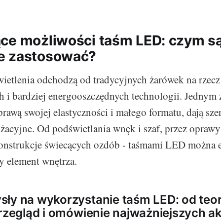
ce możliwości taśm LED: czym są
e zastosować?
ietlenia odchodzą od tradycyjnych żarówek na rzecz
h i bardziej energooszczędnych technologii. Jednym 
prawą swojej elastyczności i małego formatu, dają sze
żacyjne. Od podświetlania wnęk i szaf, przez opraw
onstrukcje świecących ozdób - taśmami LED można 
y element wnętrza.
ły na wykorzystanie taśm LED: od teor
przegląd i omówienie najważniejszych a