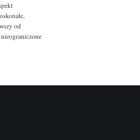
spekt
doskonałe,
ąwszy od
e nieograniczone