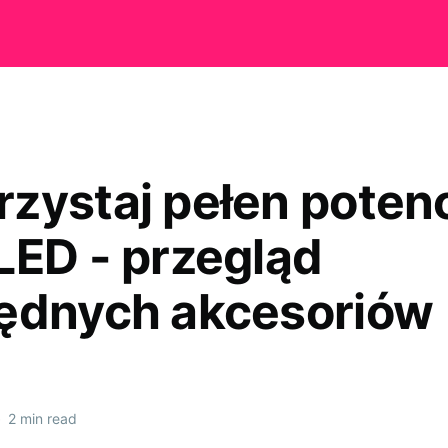
zystaj pełen potenc
LED - przegląd
ędnych akcesoriów
•
2 min read