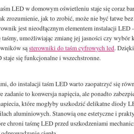
taśm LED w domowym oświetleniu staje się coraz bar
ak zrozumienie, jak to zrobić, może nie być łatwe b
rownik jest nieodłącznym elementem instalacji LED -
ę taśmy, umożliwiając zmianę jej jasności czy wybór
rowników są
sterowniki do taśm cyfrowych led
. Dzięk
 staje się funkcjonalne i wszechstronne.
mi, do instalacji taśm LED warto zaopatrzyć się równ
 zadanie to konwersja napięcia, ale ponadto zabezpi
apiecia, które mogłyby uszkodzić delikatne diody L
ilach aluminiowych. Stanowią one estetyczne i prakt
tóre chroni taśmę LED przed uszkodzeniami mechanic
 odprowadzanie ciepła.