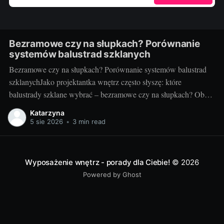
Bezramowe czy na słupkach? Porównanie
systemów balustrad szklanych
Bezramowe czy na słupkach? Porównanie systemów balustrad
szklanychJako projektantka wnętrz często słyszę: które
balustrady szklane wybrać – bezramowe czy na słupkach? Oba
systemy potrafią wyglądać zjawiskowo i podnieść wartość
Katarzyna
nieruchomości, ale różnią się konstrukcją, montażem i
5 sie 2026
•
3 min read
użytkowaniem. Poniżej znajdziesz praktyczne porównanie oparte
na realizacjach w domach, mieszkaniach i obiektach usługowych.
Czym
Wyposażenie wnętrz - porady dla Ciebie!
© 2026
Powered by Ghost