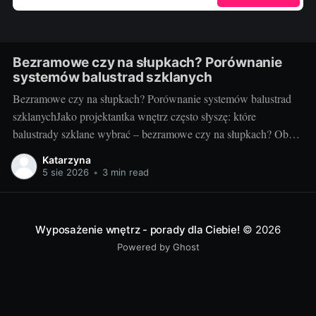
Bezramowe czy na słupkach? Porównanie
systemów balustrad szklanych
Bezramowe czy na słupkach? Porównanie systemów balustrad
szklanychJako projektantka wnętrz często słyszę: które
balustrady szklane wybrać – bezramowe czy na słupkach? Oba
systemy potrafią wyglądać zjawiskowo i podnieść wartość
Katarzyna
nieruchomości, ale różnią się konstrukcją, montażem i
5 sie 2026
•
3 min read
użytkowaniem. Poniżej znajdziesz praktyczne porównanie oparte
na realizacjach w domach, mieszkaniach i obiektach usługowych.
Czym
Wyposażenie wnętrz - porady dla Ciebie!
© 2026
Powered by Ghost