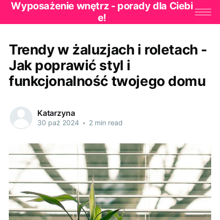
Wyposażenie wnętrz - porady dla Ciebi
e!
Trendy w żaluzjach i roletach -
Jak poprawić styl i
funkcjonalność twojego domu
Katarzyna
30 paź 2024
•
2 min read