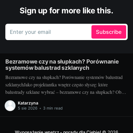
Sign up for more like this.
Enter your email
Subscribe
Bezramowe czy na słupkach? Porównanie
systemów balustrad szklanych
Bezramowe czy na słupkach? Porównanie systemów balustrad
szklanychJako projektantka wnętrz często słyszę: które
balustrady szklane wybrać – bezramowe czy na słupkach? Oba
systemy potrafią wyglądać zjawiskowo i podnieść wartość
Katarzyna
nieruchomości, ale różnią się konstrukcją, montażem i
5 sie 2026
•
3 min read
użytkowaniem. Poniżej znajdziesz praktyczne porównanie oparte
na realizacjach w domach, mieszkaniach i obiektach usługowych.
Czym
Wyposażenie wnętrz - porady dla Ciebie!
© 2026