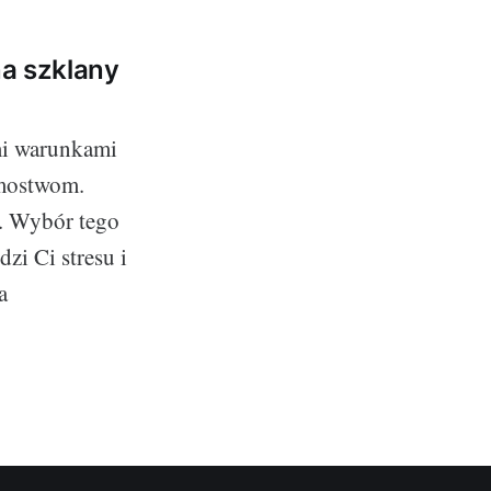
a szklany
ymi warunkami
omostwom.
i. Wybór tego
zi Ci stresu i
a