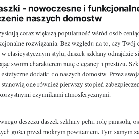
aszki - nowoczesne i funkcjonaln
czenie naszych domostw
zyskują coraz większą popularność wśród osób cenią
nkcjonalne rozwiązania. Bez względu na to, czy Twój 
w clasicystycznym stylu, daszek szklany odnajdzie s
ając swoim charakterem nutę elegancji i prestiżu. Szk
o estetyczne dodatki do naszych domostw. Przez swoj
ę stanowią one również pierwszy stopień zabezpiecze
korzystnymi czynnikami atmosferycznymi.
wnego deszczu daszek szklany pełni rolę parasola, os
szych gości przed mokrym powitaniem. Tym samym z