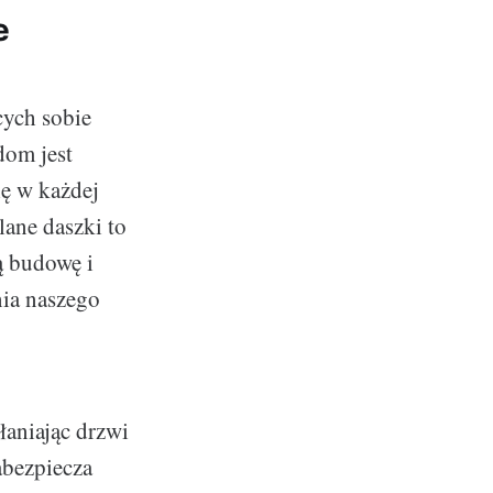
e
cych sobie
dom jest
ię w każdej
lane daszki to
ą budowę i
nia naszego
łaniając drzwi
abezpiecza