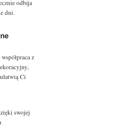
ecznie odbija
e dni.
tne
e współpraca z
ekoracyjny,
ułatwią Ci
zięki swojej
a