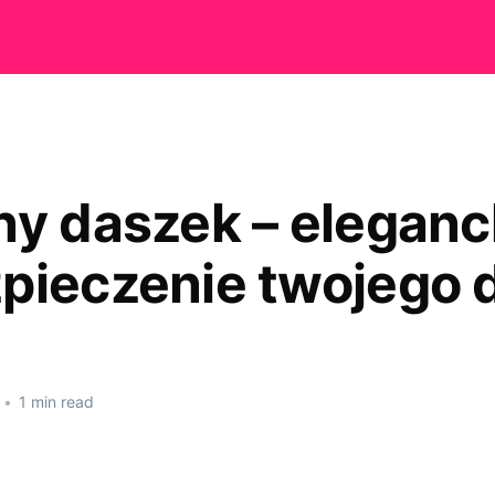
ny daszek – eleganc
pieczenie twojego
•
1 min read