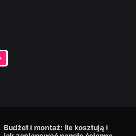
e
Budżet i montaż: ile kosztują i
jak zaplanować panele ścienne