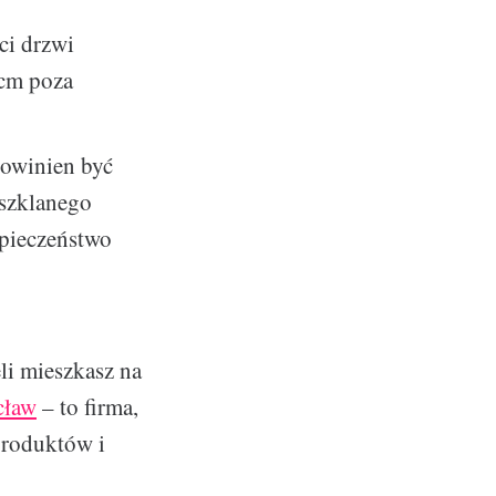
ci drzwi
 cm poza
powinien być
szklanego
zpieczeństwo
li mieszkasz na
cław
– to firma,
produktów i