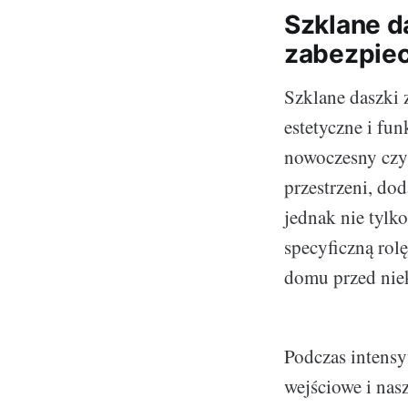
Szklane d
zabezpie
Szklane daszki 
estetyczne i fu
nowoczesny czy 
przestrzeni, dod
jednak nie tylk
specyficzną rol
domu przed nie
Podczas intensy
wejściowe i na