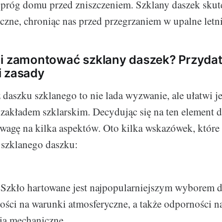
 próg domu przed zniszczeniem. Szklany daszek skut
czne, chroniąc nas przed przegrzaniem w upalne letni
 i zamontować szklany daszek? Przyda
i zasady
daszku szklanego to nie lada wyzwanie, ale ułatwi j
zakładem szklarskim. Decydując się na ten element d
wagę na kilka aspektów. Oto kilka wskazówek, które 
 szklanego daszku:
Szkło hartowane jest najpopularniejszym wyborem d
ści na warunki atmosferyczne, a także odporności n
ia mechaniczne.