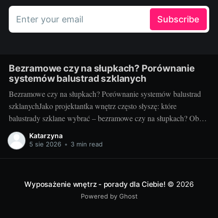
Enter your email
Subscribe
Bezramowe czy na słupkach? Porównanie
systemów balustrad szklanych
Bezramowe czy na słupkach? Porównanie systemów balustrad
szklanychJako projektantka wnętrz często słyszę: które
balustrady szklane wybrać – bezramowe czy na słupkach? Oba
systemy potrafią wyglądać zjawiskowo i podnieść wartość
Katarzyna
nieruchomości, ale różnią się konstrukcją, montażem i
5 sie 2026
•
3 min read
użytkowaniem. Poniżej znajdziesz praktyczne porównanie oparte
na realizacjach w domach, mieszkaniach i obiektach usługowych.
Czym
Wyposażenie wnętrz - porady dla Ciebie!
© 2026
Powered by Ghost