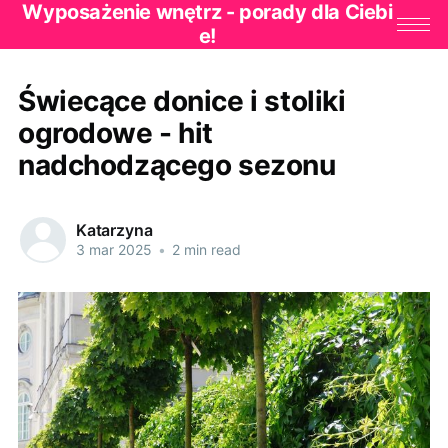
Wyposażenie wnętrz - porady dla Ciebi
e!
Świecące donice i stoliki
ogrodowe - hit
nadchodzącego sezonu
Katarzyna
3 mar 2025
•
2 min read