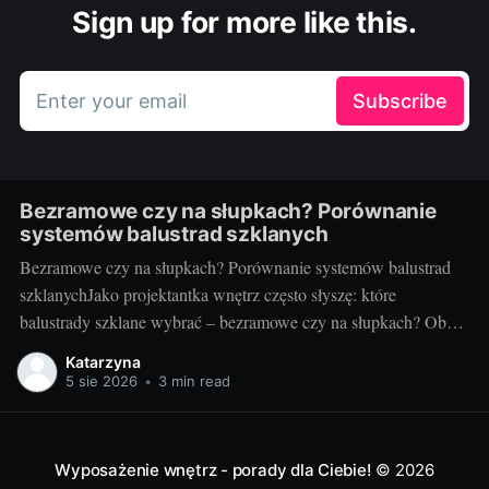
Sign up for more like this.
Enter your email
Subscribe
Bezramowe czy na słupkach? Porównanie
systemów balustrad szklanych
Bezramowe czy na słupkach? Porównanie systemów balustrad
szklanychJako projektantka wnętrz często słyszę: które
balustrady szklane wybrać – bezramowe czy na słupkach? Oba
systemy potrafią wyglądać zjawiskowo i podnieść wartość
Katarzyna
nieruchomości, ale różnią się konstrukcją, montażem i
5 sie 2026
•
3 min read
użytkowaniem. Poniżej znajdziesz praktyczne porównanie oparte
na realizacjach w domach, mieszkaniach i obiektach usługowych.
Czym
Wyposażenie wnętrz - porady dla Ciebie!
© 2026