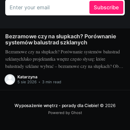
Enter your email
Subscribe
Bezramowe czy na słupkach? Porównanie
systemów balustrad szklanych
Bezramowe czy na słupkach? Porównanie systemów balustrad
szklanychJako projektantka wnętrz często słyszę: które
balustrady szklane wybrać – bezramowe czy na słupkach? Oba
systemy potrafią wyglądać zjawiskowo i podnieść wartość
Katarzyna
nieruchomości, ale różnią się konstrukcją, montażem i
5 sie 2026
•
3 min read
użytkowaniem. Poniżej znajdziesz praktyczne porównanie oparte
na realizacjach w domach, mieszkaniach i obiektach usługowych.
Czym
Wyposażenie wnętrz - porady dla Ciebie!
© 2026
Powered by Ghost