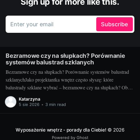
Sign up for more like this.
Enter your email
Subscribe
Bezramowe czy na słupkach? Porównanie
systemów balustrad szklanych
Bezramowe czy na słupkach? Porównanie systemów balustrad
szklanychJako projektantka wnętrz często słyszę: które
balustrady szklane wybrać – bezramowe czy na słupkach? Oba
systemy potrafią wyglądać zjawiskowo i podnieść wartość
Katarzyna
nieruchomości, ale różnią się konstrukcją, montażem i
5 sie 2026
•
3 min read
użytkowaniem. Poniżej znajdziesz praktyczne porównanie oparte
na realizacjach w domach, mieszkaniach i obiektach usługowych.
Czym
Wyposażenie wnętrz - porady dla Ciebie!
© 2026
Powered by Ghost