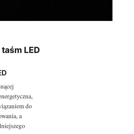
o taśm LED
ED
snącej
energetyczna,
związaniem do
owania, a
lniejszego