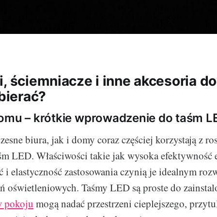
i, ściemniacze i inne akcesoria d
obierać?
domu – krótkie wprowadzenie do taśm L
sne biura, jak i domy coraz częściej korzystają z ro
śm LED. Właściwości takie jak wysoka efektywność 
 i elastyczność zastosowania czynią je idealnym ro
ń oświetleniowych. Taśmy LED są proste do zainstal
w pokoju
mogą nadać przestrzeni cieplejszego, przytu