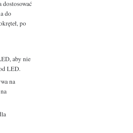
a dostosować
ia do
okręteł, po
LED, aby nie
iod LED.
ywa na
 na
dla