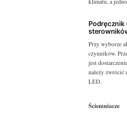
klimatu, a jed
Podręcznik 
sterowników
Przy wyborze a
czynników. Prze
jest dostarczen
należy zwrócić 
LED.
Ściemniacze