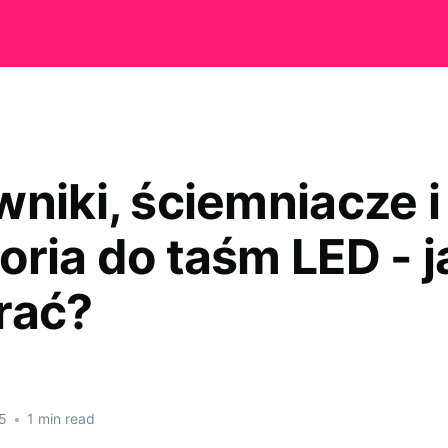
wniki, ściemniacze i
ria do taśm LED - j
rać?
5
•
1 min read