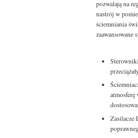
pozwalają na re
nastrój w pomie
ściemniania świ
zaawansowane sy
Sterowniki
przeciążał
Ściemniac
atmosferę
dostosowan
Zasilacze
poprawneg