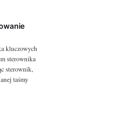
sowanie
ka kluczowych
em sterownika
ąc sterownik,
danej taśmy