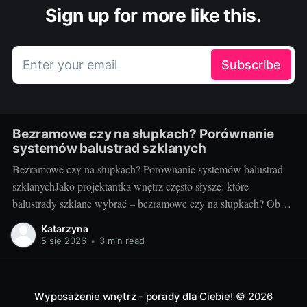
Sign up for more like this.
Enter your email
Subscribe
Bezramowe czy na słupkach? Porównanie
systemów balustrad szklanych
Bezramowe czy na słupkach? Porównanie systemów balustrad
szklanychJako projektantka wnętrz często słyszę: które
balustrady szklane wybrać – bezramowe czy na słupkach? Oba
systemy potrafią wyglądać zjawiskowo i podnieść wartość
Katarzyna
nieruchomości, ale różnią się konstrukcją, montażem i
5 sie 2026
•
3 min read
użytkowaniem. Poniżej znajdziesz praktyczne porównanie oparte
na realizacjach w domach, mieszkaniach i obiektach usługowych.
Czym
Wyposażenie wnętrz - porady dla Ciebie!
© 2026