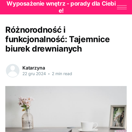
Wyposażenie wnętrz - porady dla Ciebi
e!
Różnorodność i
funkcjonalność: Tajemnice
biurek drewnianych
Katarzyna
22 gru 2024
•
2 min read