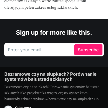
elementów szklanych warto zaufać specjalistom
oferującym pełen zakres usług szklarskich.
Sign up for more like this.
Enter your email
Subscribe
Bezramowe czy na słupkach? Porównanie
systemów balustrad szklanych
Bezramowe czy na słupkach? Porównanie systemów balustrad
szklanychJako projektantka wnętrz często słyszę: które
balustrady szklane wybrać – bezramowe czy na słupkach? Oba
systemy potrafią wyglądać zjawiskowo i podnieść wartość
Katarzyna