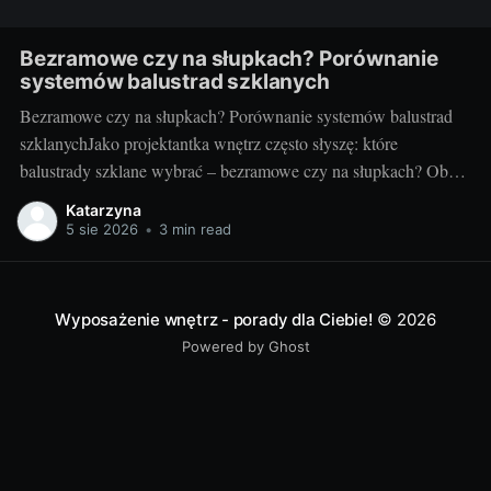
Bezramowe czy na słupkach? Porównanie
systemów balustrad szklanych
Bezramowe czy na słupkach? Porównanie systemów balustrad
szklanychJako projektantka wnętrz często słyszę: które
balustrady szklane wybrać – bezramowe czy na słupkach? Oba
systemy potrafią wyglądać zjawiskowo i podnieść wartość
Katarzyna
nieruchomości, ale różnią się konstrukcją, montażem i
5 sie 2026
•
3 min read
użytkowaniem. Poniżej znajdziesz praktyczne porównanie oparte
na realizacjach w domach, mieszkaniach i obiektach usługowych.
Czym
Wyposażenie wnętrz - porady dla Ciebie!
© 2026
Powered by Ghost