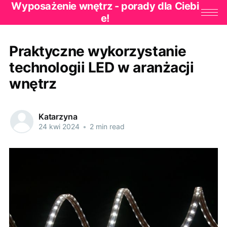
Wyposażenie wnętrz - porady dla Ciebi
e!
Praktyczne wykorzystanie
technologii LED w aranżacji
wnętrz
Katarzyna
24 kwi 2024
•
2 min read