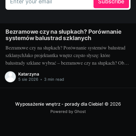
Enter your email
Subscribe
Bezramowe czy na słupkach? Porównanie
systemów balustrad szklanych
Bezramowe czy na słupkach? Porównanie systemów balustrad
szklanychJako projektantka wnętrz często słyszę: które
balustrady szklane wybrać – bezramowe czy na słupkach? Oba
systemy potrafią wyglądać zjawiskowo i podnieść wartość
Katarzyna
nieruchomości, ale różnią się konstrukcją, montażem i
5 sie 2026
•
3 min read
użytkowaniem. Poniżej znajdziesz praktyczne porównanie oparte
na realizacjach w domach, mieszkaniach i obiektach usługowych.
Czym
Wyposażenie wnętrz - porady dla Ciebie!
© 2026
Powered by Ghost