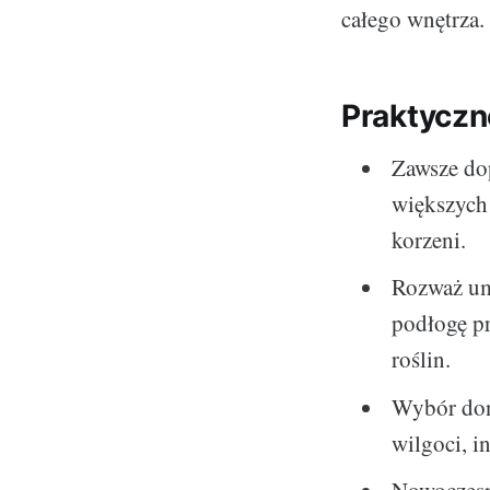
całego wnętrza.
Praktyczn
Zawsze do
większych
korzeni.
Rozważ um
podłogę pr
roślin.
Wybór doni
wilgoci, i