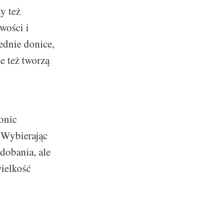
y też
wości i
ednie donice,
e też tworzą
onic
. Wybierając
dobania, ale
wielkość