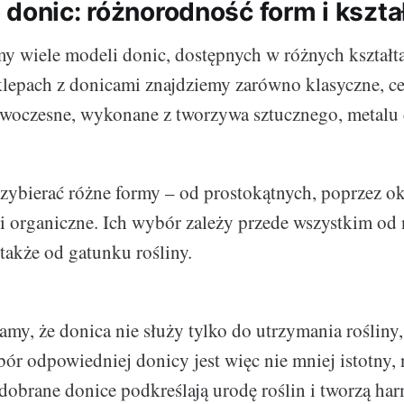
 donic: różnorodność form i kszt
 wiele modeli donic, dostępnych w różnych kształta
klepach z donicami znajdziemy zarówno klasyczne, c
owoczesne, wykonane z tworzywa sztucznego, metalu
ybierać różne formy – od prostokątnych, poprzez ok
i organiczne. Ich wybór zależy przede wszystkim od 
 także od gatunku rośliny.
y, że donica nie służy tylko do utrzymania rośliny, a
bór odpowiedniej donicy jest więc nie mniej istotny,
 dobrane donice podkreślają urodę roślin i tworzą ha