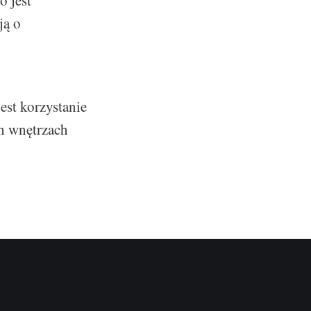
 jest
ją o
jest korzystanie
ch wnętrzach