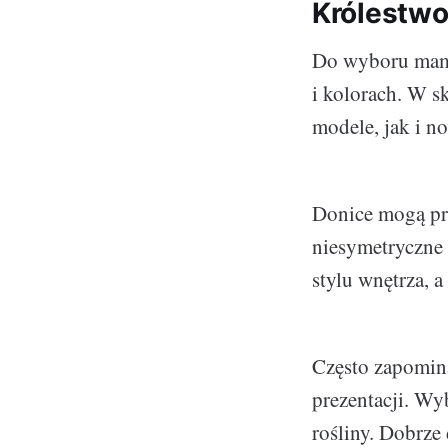
Królestwo
Do wyboru mamy
i kolorach. W s
modele, jak i n
Donice mogą prz
niesymetryczne 
stylu wnętrza, a
Często zapominam
prezentacji. Wy
rośliny. Dobrze