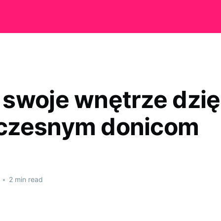
swoje wnętrze dzię
czesnym donicom
•
2 min read