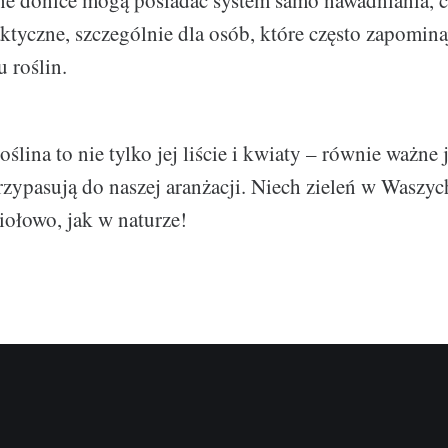
e donice mogą posiadać system samo nawadniania, co
ktyczne, szczególnie dla osób, które często zapomina
 roślin.
roślina to nie tylko jej liście i kwiaty – równie ważne 
przypasują do naszej aranżacji. Niech zieleń w Waszy
iołowo, jak w naturze!