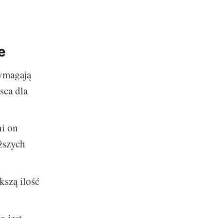
e
wymagają
sca dla
ni on
ęższych
kszą ilość