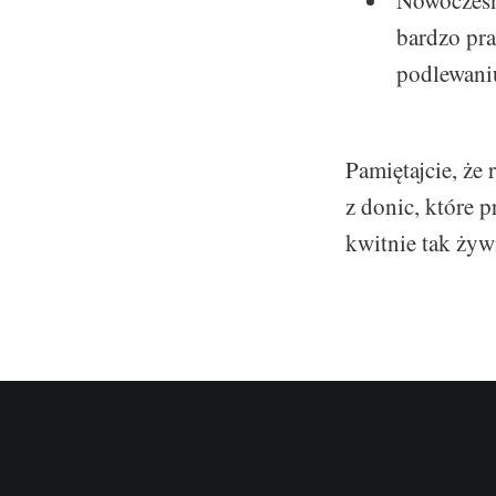
Nowoczesn
bardzo pra
podlewaniu
Pamiętajcie, że 
z donic, które 
kwitnie tak żyw