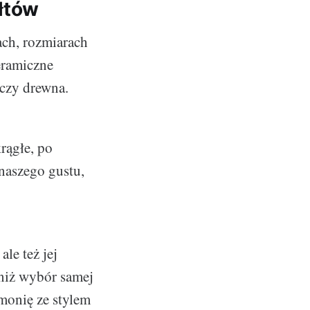
ałtów
ch, rozmiarach
eramiczne
 czy drewna.
rągłe, po
naszego gustu,
le też jej
 niż wybór samej
rmonię ze stylem