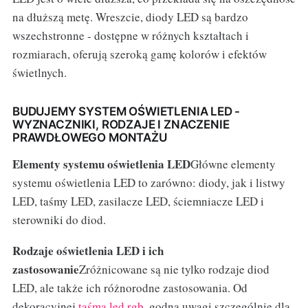
na dłuższą metę. Wreszcie, diody LED są bardzo
wszechstronne - dostępne w różnych kształtach i
rozmiarach, oferują szeroką gamę kolorów i efektów
świetlnych.
BUDUJEMY SYSTEM OŚWIETLENIA LED -
WYZNACZNIKI, RODZAJE I ZNACZENIE
PRAWDŁOWEGO MONTAŻU
Elementy systemu oświetlenia LED
Główne elementy
systemu oświetlenia LED to zarówno: diody, jak i listwy
LED, taśmy LED, zasilacze LED, ściemniacze LED i
sterowniki do diod.
Rodzaje oświetlenia LED i ich
zastosowanie
Zróżnicowane są nie tylko rodzaje diod
LED, ale także ich różnorodne zastosowania. Od
dekoracyjnej
taśma led rgb
, godna uwagi szczególnie dla