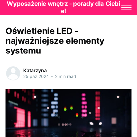
Wyposażenie wnętrz - porady dla Ciebi
e!
Oświetlenie LED -
najważniejsze elementy
systemu
Katarzyna
25 paź 2024
•
2 min read