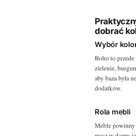
Praktyczn
dobrać kol
Wybór kolo
Boho to przede w
zielenie, burgu
aby baza była n
dodatków.
Rola mebli
Meble powinny b
masz w domu jak