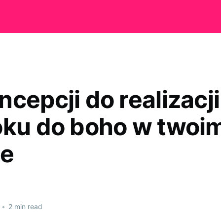
cepcji do realizacji
oku do boho w twoi
ie
•
2 min read