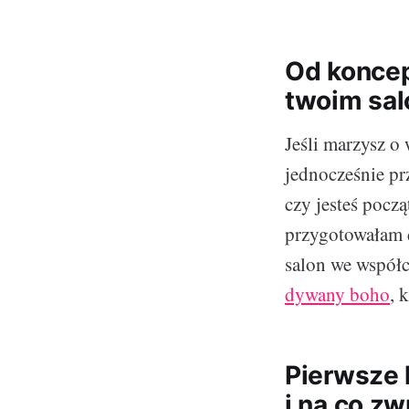
Od koncepc
twoim sal
Jeśli marzysz o
jednocześnie prz
czy jesteś poc
przygotowałam d
salon we współ
dywany boho
, 
Pierwsze 
i na co z