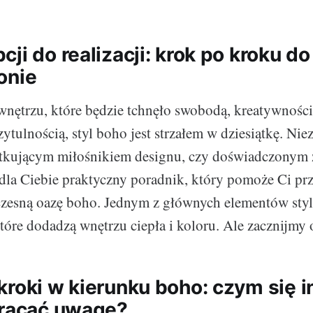
ji do realizacji: krok po kroku d
onie
 wnętrzu, które będzie tchnęło swobodą, kreatywności
ytulnością, styl boho jest strzałem w dziesiątkę. Nie
zątkującym miłośnikiem designu, czy doświadczonym
la Ciebie praktyczny poradnik, który pomoże Ci prz
czesną oazę boho. Jednym z głównych elementów styl
które dodadzą wnętrzu ciepła i koloru. Ale zacznijmy 
kroki w kierunku boho: czym się 
wracać uwagę?