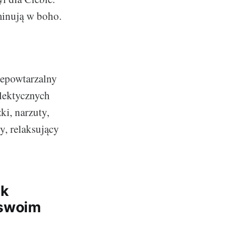
minują w boho.
iepowtarzalny
klektycznych
ki, narzuty,
y, relaksujący
ak
 swoim