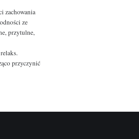
ci zachowania
rodności ze
ne, przytulne,
relaks.
ząco przyczynić