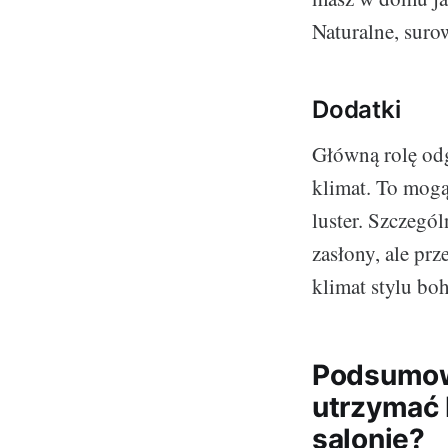
Naturalne, suro
Dodatki
Główną rolę odg
klimat. To mogą
luster. Szczegól
zasłony, ale pr
klimat stylu bo
Podsumowa
utrzymać 
salonie?