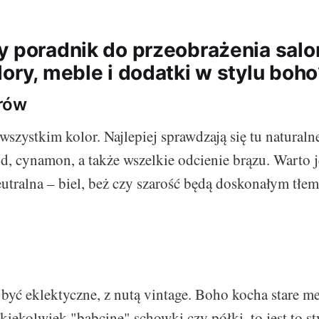
y poradnik do przeobrażenia salon
ory, meble i dodatki w stylu boh
rów
szystkim kolor. Najlepiej sprawdzają się tu naturalne
nd, cynamon, a także wszelkie odcienie brązu. Warto 
eutralna – biel, beż czy szarość będą doskonałym tłe
yć eklektyczne, z nutą vintage. Boho kocha stare meb
iekolwiek "babcine" schowki czy półki, to jest to sty