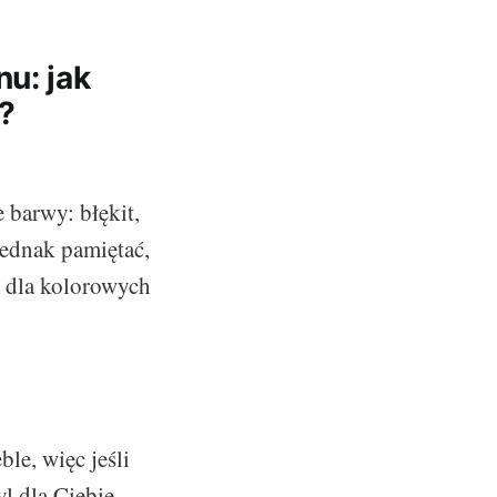
u: jak
o?
 barwy: błękit,
jednak pamiętać,
m dla kolorowych
le, więc jeśli
l dla Ciebie.