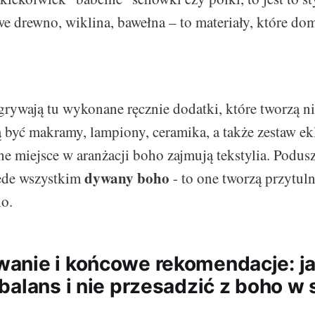
we drewno, wiklina, bawełna – to materiały, które do
rywają tu wykonane ręcznie dodatki, które tworzą n
 być makramy, lampiony, ceramika, a także zestaw e
ne miejsce w aranżacji boho zajmują tekstylia. Podusz
dywany boho
zede wszystkim
- to one tworzą przytuln
ho.
nie i końcowe rekomendacje: j
balans i nie przesadzić z boho w