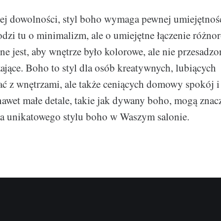
j dowolności, styl boho wymaga pewnej umiejętnoś
odzi tu o minimalizm, ale o umiejętne łączenie różno
e jest, aby wnętrze było kolorowe, ale nie przesadzo
zające. Boho to styl dla osób kreatywnych, lubiących
 z wnętrzami, ale także ceniących domowy spokój i 
 nawet małe detale, takie jak dywany boho, mogą znac
ia unikatowego stylu boho w Waszym salonie.