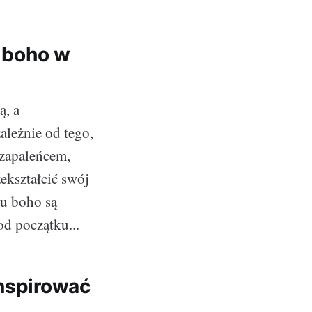
o boho w
ą, a
zależnie od tego,
 zapaleńcem,
ekształcić swój
u boho są
od początku...
inspirować