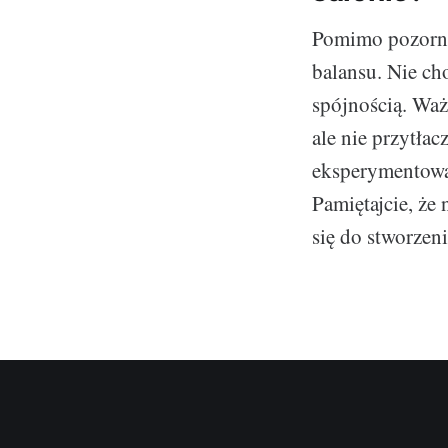
Pomimo pozorne
balansu. Nie ch
spójnością. Ważn
ale nie przytłac
eksperymentować
Pamiętajcie, że
się do stworzen