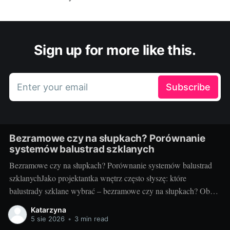
Sign up for more like this.
Enter your email
Subscribe
Bezramowe czy na słupkach? Porównanie
systemów balustrad szklanych
Bezramowe czy na słupkach? Porównanie systemów balustrad
szklanychJako projektantka wnętrz często słyszę: które
balustrady szklane wybrać – bezramowe czy na słupkach? Oba
systemy potrafią wyglądać zjawiskowo i podnieść wartość
Katarzyna
nieruchomości, ale różnią się konstrukcją, montażem i
5 sie 2026
•
3 min read
użytkowaniem. Poniżej znajdziesz praktyczne porównanie oparte