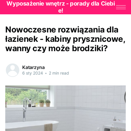
Wyposażenie wnętrz - porady dla Ciebi
e!
Nowoczesne rozwiązania dla
łazienek - kabiny prysznicowe,
wanny czy może brodziki?
Katarzyna
6 sty 2024
•
2 min read