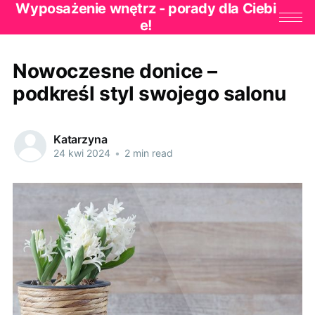
Wyposażenie wnętrz - porady dla Ciebi
e!
Nowoczesne donice –
podkreśl styl swojego salonu
Katarzyna
24 kwi 2024
•
2 min read