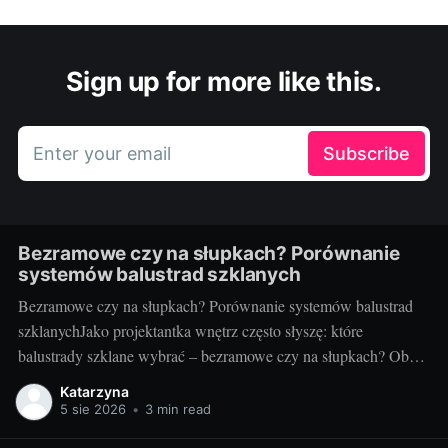
Sign up for more like this.
Enter your email
Subscribe
Bezramowe czy na słupkach? Porównanie
systemów balustrad szklanych
Bezramowe czy na słupkach? Porównanie systemów balustrad
szklanychJako projektantka wnętrz często słyszę: które
balustrady szklane wybrać – bezramowe czy na słupkach? Oba
systemy potrafią wyglądać zjawiskowo i podnieść wartość
Katarzyna
nieruchomości, ale różnią się konstrukcją, montażem i
5 sie 2026
•
3 min read
użytkowaniem. Poniżej znajdziesz praktyczne porównanie oparte