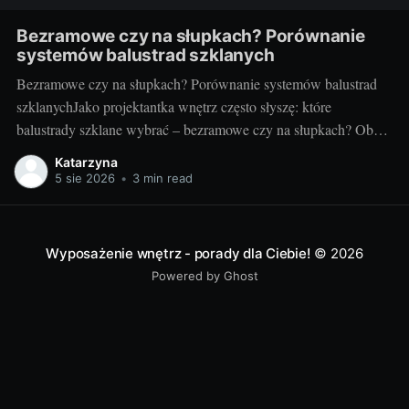
Bezramowe czy na słupkach? Porównanie
systemów balustrad szklanych
Bezramowe czy na słupkach? Porównanie systemów balustrad
szklanychJako projektantka wnętrz często słyszę: które
balustrady szklane wybrać – bezramowe czy na słupkach? Oba
systemy potrafią wyglądać zjawiskowo i podnieść wartość
Katarzyna
nieruchomości, ale różnią się konstrukcją, montażem i
5 sie 2026
•
3 min read
użytkowaniem. Poniżej znajdziesz praktyczne porównanie oparte
na realizacjach w domach, mieszkaniach i obiektach usługowych.
Czym
Wyposażenie wnętrz - porady dla Ciebie!
© 2026
Powered by Ghost