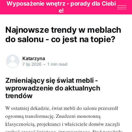
Wyposażenie wnętrz - porady dla Ciebi
e!
Najnowsze trendy w meblach
do salonu - co jest na topie?
Katarzyna
7 lip 2026
•
1 min read
Zmieniający się świat mebli -
wprowadzenie do aktualnych
trendów
W ostatniej dekadzie, świat mebli do salonu przeszedł
ogromną transformację. Znudzeni monotonną
klasycznością, projektanci i właściciele domów zaczęli
szukać czegoś świeżego, innowacyjnego. Stąd narodziły