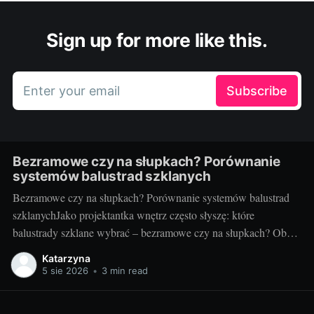
Sign up for more like this.
Enter your email
Subscribe
Bezramowe czy na słupkach? Porównanie
systemów balustrad szklanych
Bezramowe czy na słupkach? Porównanie systemów balustrad
szklanychJako projektantka wnętrz często słyszę: które
balustrady szklane wybrać – bezramowe czy na słupkach? Oba
systemy potrafią wyglądać zjawiskowo i podnieść wartość
Katarzyna
nieruchomości, ale różnią się konstrukcją, montażem i
5 sie 2026
•
3 min read
użytkowaniem. Poniżej znajdziesz praktyczne porównanie oparte
na realizacjach w domach, mieszkaniach i obiektach usługowych.