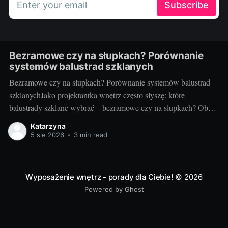
Enter your email
Subscribe
Bezramowe czy na słupkach? Porównanie
systemów balustrad szklanych
Bezramowe czy na słupkach? Porównanie systemów balustrad
szklanychJako projektantka wnętrz często słyszę: które
balustrady szklane wybrać – bezramowe czy na słupkach? Oba
systemy potrafią wyglądać zjawiskowo i podnieść wartość
Katarzyna
nieruchomości, ale różnią się konstrukcją, montażem i
5 sie 2026
•
3 min read
użytkowaniem. Poniżej znajdziesz praktyczne porównanie oparte
na realizacjach w domach, mieszkaniach i obiektach usługowych.
Czym
Wyposażenie wnętrz - porady dla Ciebie!
© 2026
Powered by Ghost