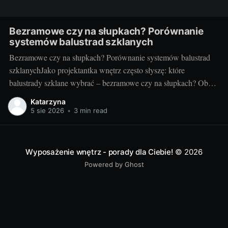
Bezramowe czy na słupkach? Porównanie
systemów balustrad szklanych
Bezramowe czy na słupkach? Porównanie systemów balustrad
szklanychJako projektantka wnętrz często słyszę: które
balustrady szklane wybrać – bezramowe czy na słupkach? Oba
systemy potrafią wyglądać zjawiskowo i podnieść wartość
Katarzyna
nieruchomości, ale różnią się konstrukcją, montażem i
5 sie 2026
•
3 min read
użytkowaniem. Poniżej znajdziesz praktyczne porównanie oparte
na realizacjach w domach, mieszkaniach i obiektach usługowych.
Czym
Wyposażenie wnętrz - porady dla Ciebie!
© 2026
Powered by Ghost