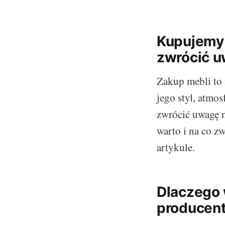
Kupujemy 
zwrócić 
Zakup mebli to 
jego styl, atmo
zwrócić uwagę n
warto i na co z
artykule.
Dlaczego 
producen