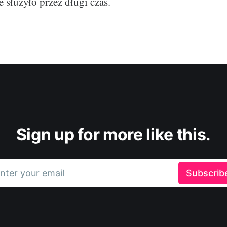
 służyło przez długi czas.
Sign up for more like this.
nter your email
Subscrib