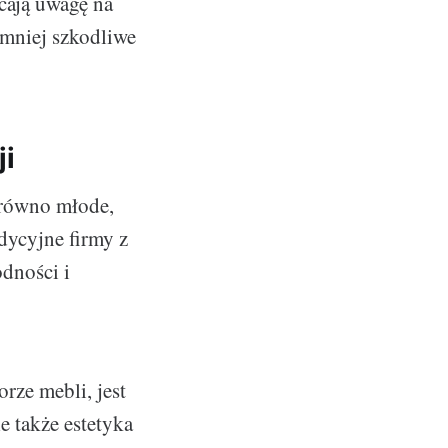
cają uwagę na
 mniej szkodliwe
i
arówno młode,
dycyjne firmy z
odności i
rze mebli, jest
e także estetyka