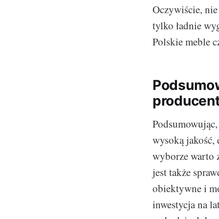
Oczywiście, nie
tylko ładnie wyg
Polskie meble c
Podsumow
producent
Podsumowując, 
wysoką jakość, 
wyborze warto z
jest także spraw
obiektywne i m
inwestycja na l