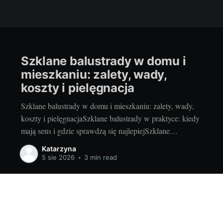
Szklane balustrady w domu i
mieszkaniu: zalety, wady,
koszty i pielęgnacja
Szklane balustrady w domu i mieszkaniu: zalety, wady,
koszty i pielęgnacjaSzklane balustrady w praktyce: kiedy
mają sens i gdzie sprawdzą się najlepiejSzklane
balustrady to sposób na więcej światła, lekkości i
Katarzyna
nowoczesności bez rezygnacji z bezpieczeństwa. Lubię je
5 sie 2026
•
3 min read
szczególnie w miejscach, gdzie każdy centymetr światła
dziennego robi różnicę i gdzie chcemy