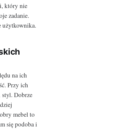
, który nie
oje zadanie.
e użytkownika.
skich
ędu na ich
ć. Przy ich
 styl. Dobrze
dziej
obry mebel to
am się podoba i