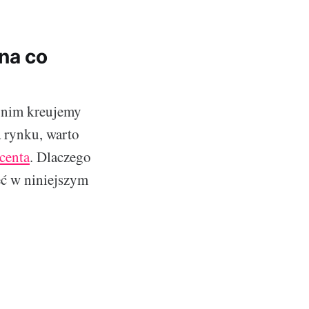
na co
i nim kreujemy
a rynku, warto
centa
. Dlaczego
eć w niniejszym