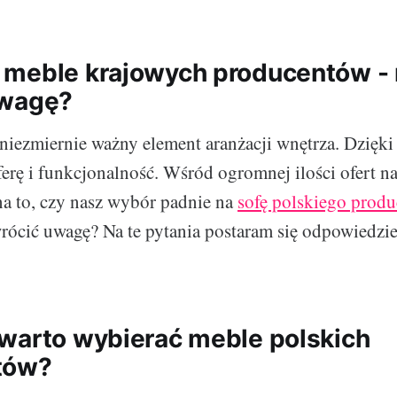
meble krajowych producentów - 
uwagę?
niezmiernie ważny element aranżacji wnętrza. Dzięk
sferę i funkcjonalność. Wśród ogromnej ilości ofert n
a to, czy nasz wybór padnie na
sofę polskiego produ
wrócić uwagę? Na te pytania postaram się odpowiedzi
warto wybierać meble polskich
tów?