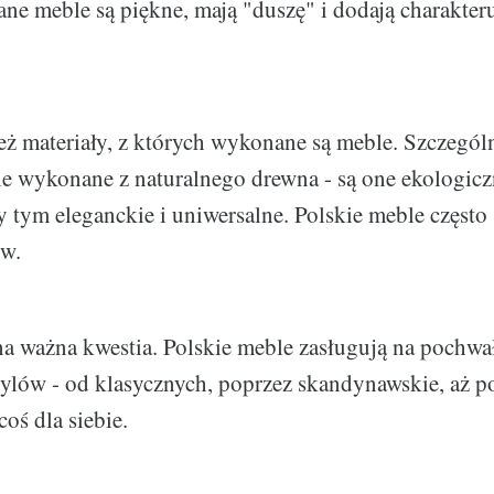
ne meble są piękne, mają "duszę" i dodają charakte
ż materiały, z których wykonane są meble. Szczegól
e wykonane z naturalnego drewna - są one ekologiczn
zy tym eleganckie i uniwersalne. Polskie meble częst
ów.
na ważna kwestia. Polskie meble zasługują na pochwa
ylów - od klasycznych, poprzez skandynawskie, aż p
oś dla siebie.