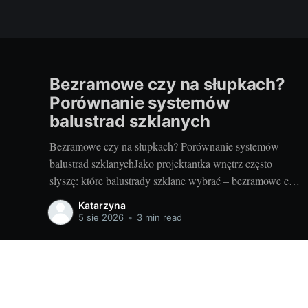
Bezramowe czy na słupkach?
Porównanie systemów
balustrad szklanych
Bezramowe czy na słupkach? Porównanie systemów
balustrad szklanychJako projektantka wnętrz często
słyszę: które balustrady szklane wybrać – bezramowe czy
na słupkach? Oba systemy potrafią wyglądać zjawiskowo
Katarzyna
i podnieść wartość nieruchomości, ale różnią się
5 sie 2026
•
3 min read
konstrukcją, montażem i użytkowaniem. Poniżej
znajdziesz praktyczne porównanie oparte na realizacjach
w domach, mieszkaniach i obiektach usługowych. Czym
Wyposażenie wnętrz - porady dla Ciebie!
© 2026