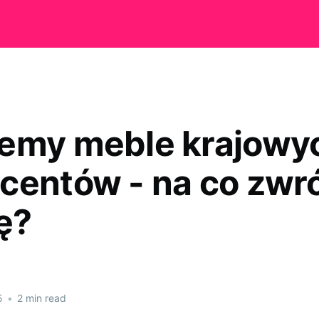
emy meble krajowy
centów - na co zwr
ę?
5
•
2 min read