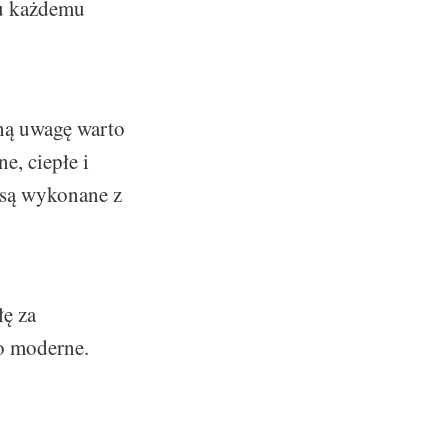
ru każdemu
ną uwagę warto
e, ciepłe i
o są wykonane z
łę za
o moderne.