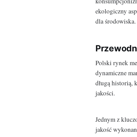
konsumpcjonizmu
ekologiczny asp
dla środowiska.
Przewodni
Polski rynek m
dynamiczne mark
długą historią, 
jakości.
Jednym z kluczo
jakość wykonania