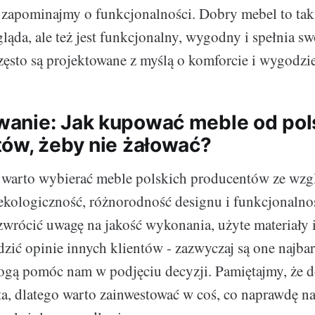
 zapominajmy o funkcjonalności. Dobry mebel to taki
ląda, ale też jest funkcjonalny, wygodny i spełnia sw
zęsto są projektowane z myślą o komforcie i wygodzi
anie: Jak kupować meble od pol
ów, żeby nie żałować?
warto wybierać meble polskich producentów ze wzgl
ekologiczność, różnorodność designu i funkcjonalnoś
wrócić uwagę na jakość wykonania, użyte materiały i
dzić opinie innych klientów - zazwyczaj są one najbar
ogą pomóc nam w podjęciu decyzji. Pamiętajmy, że d
ata, dlatego warto zainwestować w coś, co naprawdę n