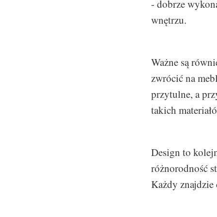
- dobrze wykona
wnętrzu.
Ważne są równie
zwrócić na mebl
przytulne, a pr
takich materiał
Design to kolej
różnorodność st
Każdy znajdzie c