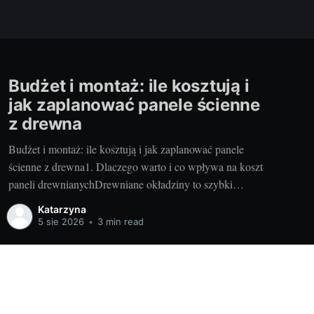
Budżet i montaż: ile kosztują i
jak zaplanować panele ścienne
z drewna
Budżet i montaż: ile kosztują i jak zaplanować panele
ścienne z drewna1. Dlaczego warto i co wpływa na koszt
paneli drewnianychDrewniane okładziny to szybki
sposób na ocieplenie wnętrza, poprawę akustyki i
Katarzyna
podniesienie wartości nieruchomości. Szczególnie gdy
5 sie 2026
•
3 min read
wybierasz nowoczesne panele drewniane wykonywane
ręcznie – dostajesz precyzję, powtarzalność i piękne
usłojenie, które trudno
Powered by Ghost