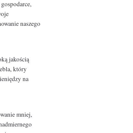
 gospodarce,
woje
chowanie naszego
oką jakością
ebla, który
ieniędzy na
owanie mniej,
e nadmiernego