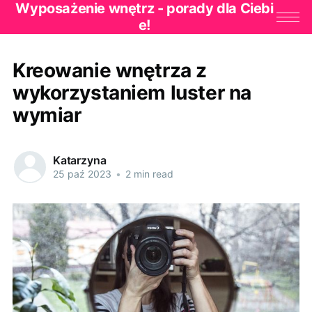
Wyposażenie wnętrz - porady dla Ciebi
e!
Kreowanie wnętrza z
wykorzystaniem luster na
wymiar
Katarzyna
25 paź 2023
•
2 min read