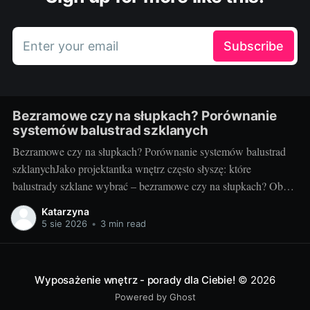
Enter your email
Subscribe
Bezramowe czy na słupkach? Porównanie
systemów balustrad szklanych
Bezramowe czy na słupkach? Porównanie systemów balustrad
szklanychJako projektantka wnętrz często słyszę: które
balustrady szklane wybrać – bezramowe czy na słupkach? Oba
systemy potrafią wyglądać zjawiskowo i podnieść wartość
Katarzyna
nieruchomości, ale różnią się konstrukcją, montażem i
5 sie 2026
•
3 min read
użytkowaniem. Poniżej znajdziesz praktyczne porównanie oparte
na realizacjach w domach, mieszkaniach i obiektach usługowych.
Czym
Wyposażenie wnętrz - porady dla Ciebie!
© 2026
Powered by Ghost