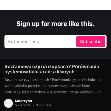
Sign up for more like this.
Enter your email
Subscribe
Bezramowe czy na słupkach? Porównanie
systemów balustrad szklanych
Bezramowe czy na słupkach? Porównanie systemów balustrad
szklanychJako projektantka wnętrz często słyszę: które
balustrady szklane wybrać – bezramowe czy na słupkach? Oba
systemy potrafią wyglądać zjawiskowo i podnieść wartość
Katarzyna
nieruchomości, ale różnią się konstrukcją, montażem i
5 sie 2026
•
3 min read
użytkowaniem. Poniżej znajdziesz praktyczne porównanie oparte