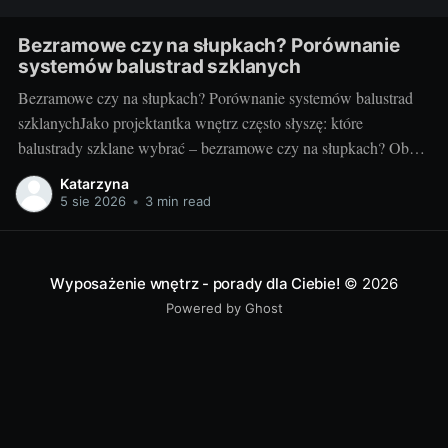
Bezramowe czy na słupkach? Porównanie
systemów balustrad szklanych
Bezramowe czy na słupkach? Porównanie systemów balustrad
szklanychJako projektantka wnętrz często słyszę: które
balustrady szklane wybrać – bezramowe czy na słupkach? Oba
systemy potrafią wyglądać zjawiskowo i podnieść wartość
Katarzyna
nieruchomości, ale różnią się konstrukcją, montażem i
5 sie 2026
•
3 min read
użytkowaniem. Poniżej znajdziesz praktyczne porównanie oparte
na realizacjach w domach, mieszkaniach i obiektach usługowych.
Czym
Wyposażenie wnętrz - porady dla Ciebie!
© 2026
Powered by Ghost