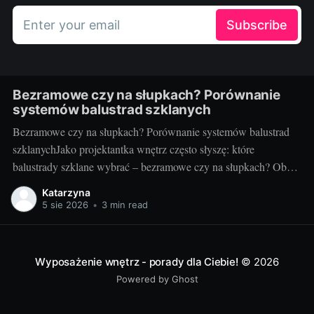
Enter your email
Subscribe
Bezramowe czy na słupkach? Porównanie
systemów balustrad szklanych
Bezramowe czy na słupkach? Porównanie systemów balustrad
szklanychJako projektantka wnętrz często słyszę: które
balustrady szklane wybrać – bezramowe czy na słupkach? Oba
systemy potrafią wyglądać zjawiskowo i podnieść wartość
Katarzyna
nieruchomości, ale różnią się konstrukcją, montażem i
5 sie 2026
•
3 min read
użytkowaniem. Poniżej znajdziesz praktyczne porównanie oparte
na realizacjach w domach, mieszkaniach i obiektach usługowych.
Czym
Wyposażenie wnętrz - porady dla Ciebie!
© 2026
Powered by Ghost