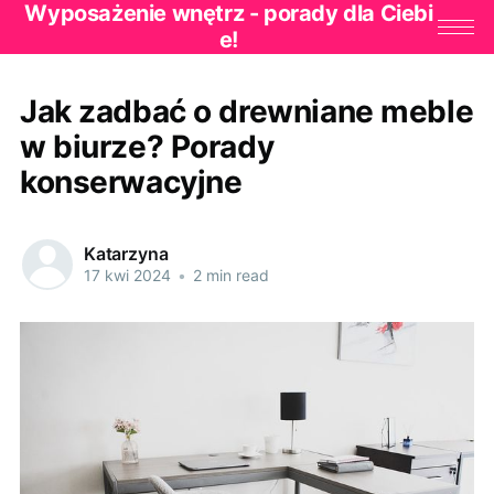
Wyposażenie wnętrz - porady dla Ciebi
e!
Jak zadbać o drewniane meble
w biurze? Porady
konserwacyjne
Katarzyna
17 kwi 2024
•
2 min read