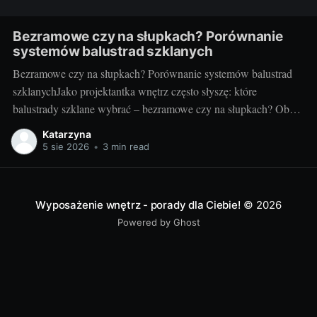
Bezramowe czy na słupkach? Porównanie
systemów balustrad szklanych
Bezramowe czy na słupkach? Porównanie systemów balustrad
szklanychJako projektantka wnętrz często słyszę: które
balustrady szklane wybrać – bezramowe czy na słupkach? Oba
systemy potrafią wyglądać zjawiskowo i podnieść wartość
Katarzyna
nieruchomości, ale różnią się konstrukcją, montażem i
5 sie 2026
•
3 min read
użytkowaniem. Poniżej znajdziesz praktyczne porównanie oparte
na realizacjach w domach, mieszkaniach i obiektach usługowych.
Czym
Wyposażenie wnętrz - porady dla Ciebie!
© 2026
Powered by Ghost