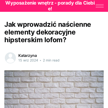
Wyposażenie wnętrz - porady dla Ciebi
e!
Jak wprowadzić naścienne
elementy dekoracyjne
hipsterskim lofom?
Katarzyna
15 wrz 2024
•
2 min read