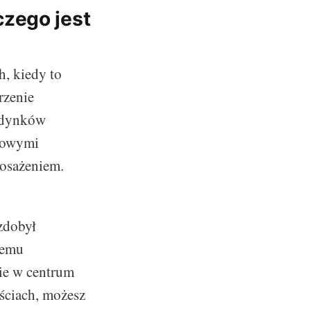
aczego jest
h, kiedy to
rzenie
budynków
urowymi
posażeniem.
zdobył
temu
ie w centrum
ściach, możesz