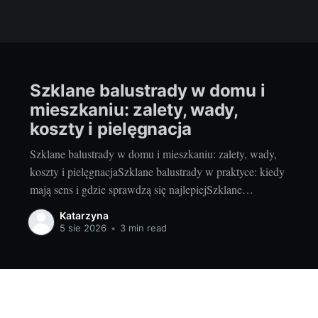
Szklane balustrady w domu i
mieszkaniu: zalety, wady,
koszty i pielęgnacja
Szklane balustrady w domu i mieszkaniu: zalety, wady,
koszty i pielęgnacjaSzklane balustrady w praktyce: kiedy
mają sens i gdzie sprawdzą się najlepiejSzklane
balustrady to sposób na więcej światła, lekkości i
Katarzyna
nowoczesności bez rezygnacji z bezpieczeństwa. Lubię je
5 sie 2026
•
3 min read
szczególnie w miejscach, gdzie każdy centymetr światła
dziennego robi różnicę i gdzie chcemy