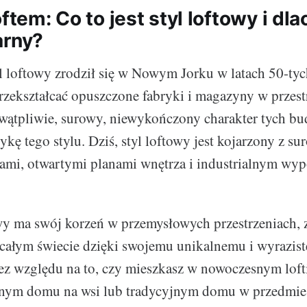
oftem: Co to jest styl loftowy i dl
arny?
l loftowy zrodził się w Nowym Jorku w latach 50-tyc
 przekształcać opuszczone fabryki i magazyny w przest
ewątpliwie, surowy, niewykończony charakter tych 
ykę tego stylu. Dziś, styl loftowy jest kojarzony z s
ami, otwartymi planami wnętrza i industrialnym wy
wy ma swój korzeń w przemysłowych przestrzeniach, 
 całym świecie dzięki swojemu unikalnemu i wyrazis
ez względu na to, czy mieszkasz w nowoczesnym loft
alnym domu na wsi lub tradycyjnym domu w przedmie