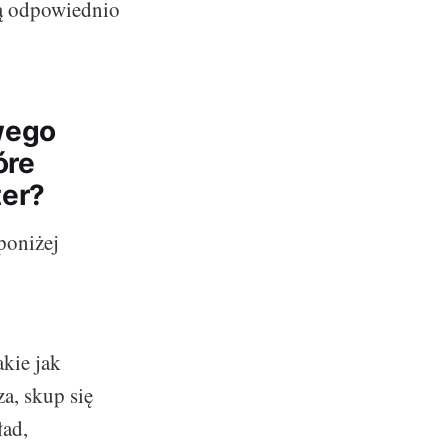
ą odpowiednio
wego
óre
ter?
poniżej
akie jak
a, skup się
ład,