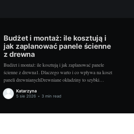
Budżet i montaż: ile kosztują i
jak zaplanować panele ścienne
z drewna
Budżet i montaż: ile kosztują i jak zaplanować panele
ścienne z drewna1. Dlaczego warto i co wpływa na koszt
paneli drewnianychDrewniane okładziny to szybki
sposób na ocieplenie wnętrza, poprawę akustyki i
Katarzyna
podniesienie wartości nieruchomości. Szczególnie gdy
5 sie 2026
•
3 min read
wybierasz nowoczesne panele drewniane wykonywane
ręcznie – dostajesz precyzję, powtarzalność i piękne
usłojenie, które trudno
Powered by Ghost