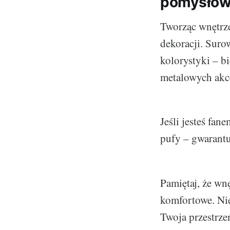
pomysłów 
Tworząc wnętrze 
dekoracji. Suro
kolorystyki – bi
metalowych akc
Jeśli jesteś fa
pufy – gwarantu
Pamiętaj, że wn
komfortowe. Nie
Twoja przestrze