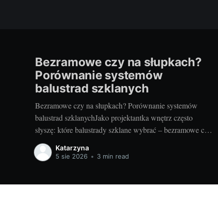
Bezramowe czy na słupkach?
Porównanie systemów
balustrad szklanych
Bezramowe czy na słupkach? Porównanie systemów
balustrad szklanychJako projektantka wnętrz często
słyszę: które balustrady szklane wybrać – bezramowe czy
na słupkach? Oba systemy potrafią wyglądać zjawiskowo
Katarzyna
i podnieść wartość nieruchomości, ale różnią się
5 sie 2026
•
3 min read
konstrukcją, montażem i użytkowaniem. Poniżej
znajdziesz praktyczne porównanie oparte na realizacjach
w domach, mieszkaniach i obiektach usługowych. Czym
Wyposażenie wnętrz - porady dla Ciebie!
© 2026