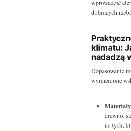
wprowadzić ele
dobranych mebl
Praktyczn
klimatu: 
nadadzą w
Dopasowanie meb
wymienione ws
Materiały
drewno, st
na tych, k