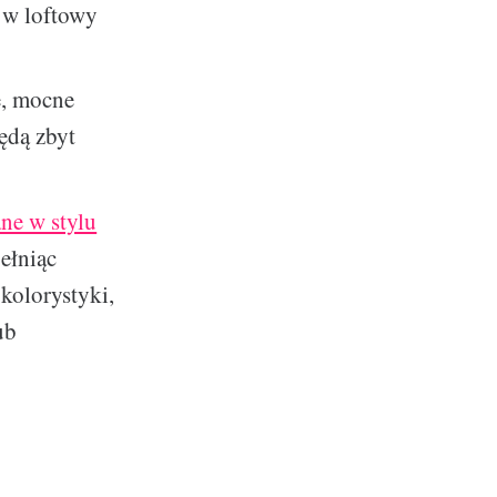
ę w loftowy
e, mocne
będą zbyt
ne w stylu
ełniąc
kolorystyki,
ub