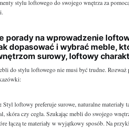
menty stylu loftowego do swojego wnętrza za pomoc
i.
e porady na wprowadzenie lofto
Jak dopasować i wybrać meble, kt
nętrzom surowy, loftowy charak
li do stylu loftowego nie musi być trudne. Rozważ 
kazówki:
:
Styl loftowy preferuje surowe, naturalne materiały t
al, skóra czy cegła. Szukając mebli do swojego wnętrz
tóre łączą te materiały w wyjątkowy sposób. Na przyk