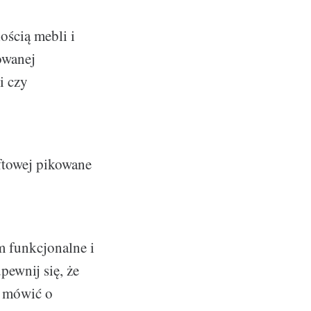
ością mebli i
owanej
i czy
oftowej pikowane
m funkcjonalne i
pewnij się, że
a mówić o