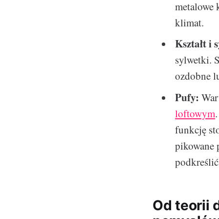
metalowe k
klimat.
Kształt i 
sylwetki. 
ozdobne lu
Pufy:
Wart
loftowym
funkcję st
pikowane 
podkreślić
Od teorii 