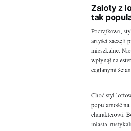
Zaloty z l
tak popul
Początkowo, sty
artyści zaczęli
mieszkalne. Ni
wpłynął na estet
cegłanymi ścian
Choć styl lofto
popularność na
charakterowi. B
miasta, rustyk