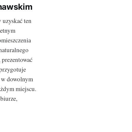
ynawskim
y uzyskać ten
ietnym
omieszczenia
naturalnego
ą prezentować
 przygotuje
e w dowolnym
każdym miejscu.
biurze,