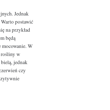
jnych. Jednak
. Warto postawić
się na przykład
em będą
ne mocowanie. W
 rośliny w
bielą, jednak
 czerwień czy
pozytywnie