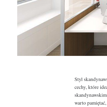
Styl skandynaws
cechy, które id
skandynawskim s
warto pamiętać,