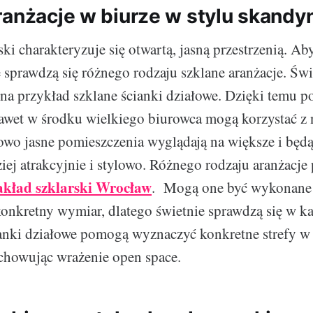
ranżacje w biurze w stylu skand
ki charakteryzuje się otwartą, jasną przestrzenią. Ab
e sprawdzą się różnego rodzaju szklane aranżacje. Św
a przykład szklane ścianki działowe. Dzięki temu p
nawet w środku wielkiego biurowca mogą korzystać z 
owo jasne pomieszczenia wyglądają na większe i będ
ziej atrakcyjnie i stylowo. Różnego rodzaju aranżacje
akład szklarski Wrocław
. Mogą one być wykonan
 konkretny wymiar, dlatego świetnie sprawdzą się w 
anki działowe pomogą wyznaczyć konkretne strefy w 
chowując wrażenie open space.