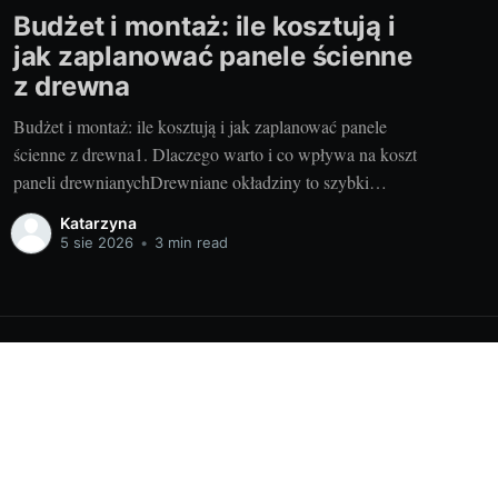
Budżet i montaż: ile kosztują i
jak zaplanować panele ścienne
z drewna
Budżet i montaż: ile kosztują i jak zaplanować panele
ścienne z drewna1. Dlaczego warto i co wpływa na koszt
paneli drewnianychDrewniane okładziny to szybki
sposób na ocieplenie wnętrza, poprawę akustyki i
Katarzyna
podniesienie wartości nieruchomości. Szczególnie gdy
5 sie 2026
•
3 min read
wybierasz nowoczesne panele drewniane wykonywane
ręcznie – dostajesz precyzję, powtarzalność i piękne
usłojenie, które trudno
Powered by Ghost