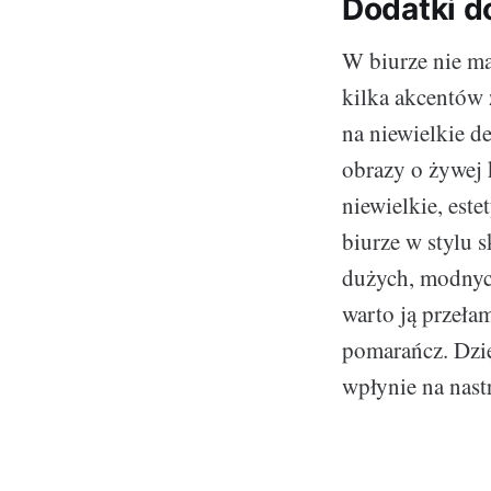
Dodatki d
W biurze nie m
kilka akcentów 
na niewielkie d
obrazy o żywej
niewielkie, est
biurze w stylu 
dużych, modnych
warto ją przeła
pomarańcz. Dzię
wpłynie na nast