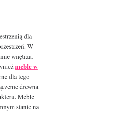
strzenią dla
przestrzeń. W
onne wnętrza.
meble w
ównież
ne dla tego
łączenie drewna
rakteru. Meble
annym stanie na