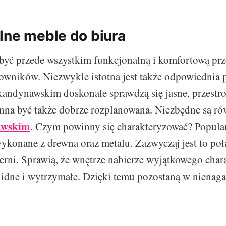
lne meble do biura
yć przede wszystkim funkcjonalną i komfortową prze
owników. Niezwykle istotna jest także odpowiednia 
skandynawskim doskonale sprawdzą się jasne, przestr
nna być także dobrze rozplanowana. Niezbędne są r
awskim
. Czym powinny się charakteryzować? Popular
wykonane z drewna oraz metalu. Zazwyczaj jest to po
czerni. Sprawią, że wnętrze nabierze wyjątkowego cha
idne i wytrzymałe. Dzięki temu pozostaną w nienag