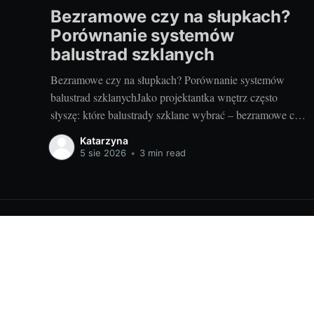
Bezramowe czy na słupkach?
Porównanie systemów
balustrad szklanych
Bezramowe czy na słupkach? Porównanie systemów
balustrad szklanychJako projektantka wnętrz często
słyszę: które balustrady szklane wybrać – bezramowe czy
na słupkach? Oba systemy potrafią wyglądać zjawiskowo
Katarzyna
i podnieść wartość nieruchomości, ale różnią się
5 sie 2026
•
3 min read
konstrukcją, montażem i użytkowaniem. Poniżej
znajdziesz praktyczne porównanie oparte na realizacjach
w domach, mieszkaniach i obiektach usługowych. Czym
Wyposażenie wnętrz - porady dla Ciebie!
© 2026