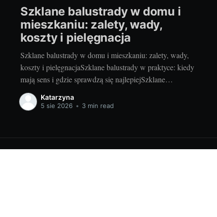
Szklane balustrady w domu i
mieszkaniu: zalety, wady,
koszty i pielęgnacja
Szklane balustrady w domu i mieszkaniu: zalety, wady,
koszty i pielęgnacjaSzklane balustrady w praktyce: kiedy
mają sens i gdzie sprawdzą się najlepiejSzklane
balustrady to sposób na więcej światła, lekkości i
Katarzyna
nowoczesności bez rezygnacji z bezpieczeństwa. Lubię je
5 sie 2026
•
3 min read
szczególnie w miejscach, gdzie każdy centymetr światła
dziennego robi różnicę i gdzie chcemy