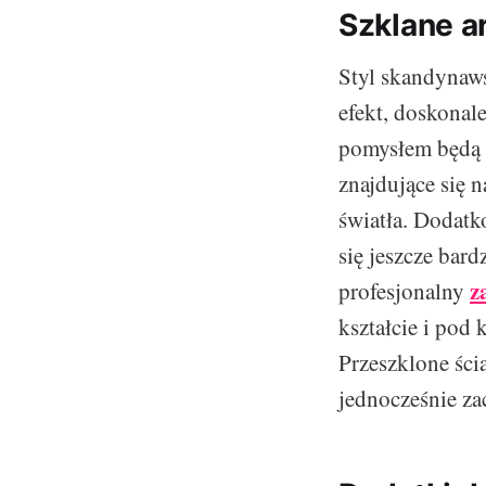
Szklane a
Styl skandynaws
efekt, doskonal
pomysłem będą n
znajdujące się 
światła. Dodatk
się jeszcze bard
z
profesjonalny
kształcie i pod
Przeszklone ści
jednocześnie za