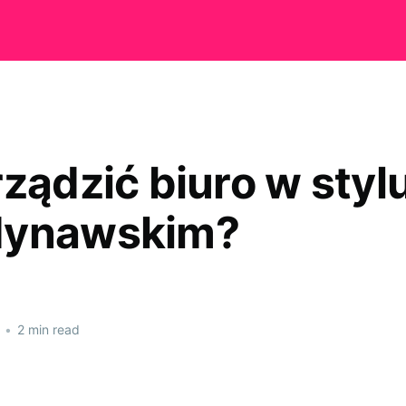
rządzić biuro w styl
dynawskim?
•
2 min read