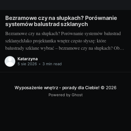
Bezramowe czy na słupkach? Porównanie
systemów balustrad szklanych
Bezramowe czy na słupkach? Porównanie systemów balustrad
szklanychJako projektantka wnętrz często słyszę: które
balustrady szklane wybrać – bezramowe czy na słupkach? Oba
systemy potrafią wyglądać zjawiskowo i podnieść wartość
Katarzyna
nieruchomości, ale różnią się konstrukcją, montażem i
5 sie 2026
•
3 min read
użytkowaniem. Poniżej znajdziesz praktyczne porównanie oparte
na realizacjach w domach, mieszkaniach i obiektach usługowych.
Czym
Wyposażenie wnętrz - porady dla Ciebie!
© 2026
Powered by Ghost