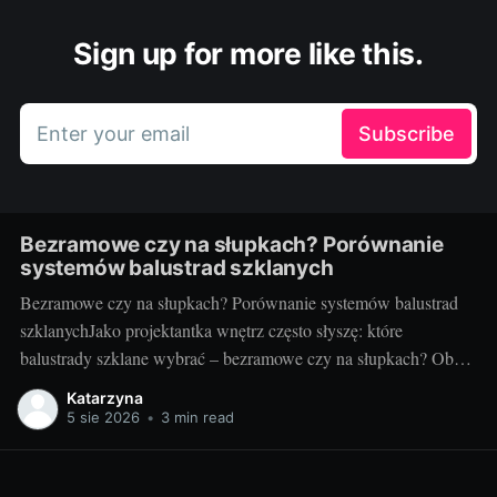
Sign up for more like this.
Enter your email
Subscribe
Bezramowe czy na słupkach? Porównanie
systemów balustrad szklanych
Bezramowe czy na słupkach? Porównanie systemów balustrad
szklanychJako projektantka wnętrz często słyszę: które
balustrady szklane wybrać – bezramowe czy na słupkach? Oba
systemy potrafią wyglądać zjawiskowo i podnieść wartość
Katarzyna
nieruchomości, ale różnią się konstrukcją, montażem i
5 sie 2026
•
3 min read
użytkowaniem. Poniżej znajdziesz praktyczne porównanie oparte
na realizacjach w domach, mieszkaniach i obiektach usługowych.
Czym