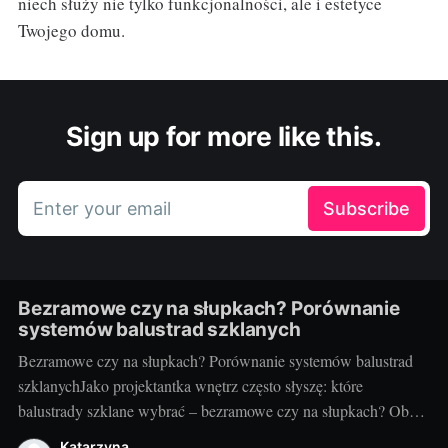
niech służy nie tylko funkcjonalności, ale i estetyce
Twojego domu.
Sign up for more like this.
Enter your email
Subscribe
Bezramowe czy na słupkach? Porównanie
systemów balustrad szklanych
Bezramowe czy na słupkach? Porównanie systemów balustrad
szklanychJako projektantka wnętrz często słyszę: które
balustrady szklane wybrać – bezramowe czy na słupkach? Oba
systemy potrafią wyglądać zjawiskowo i podnieść wartość
Katarzyna