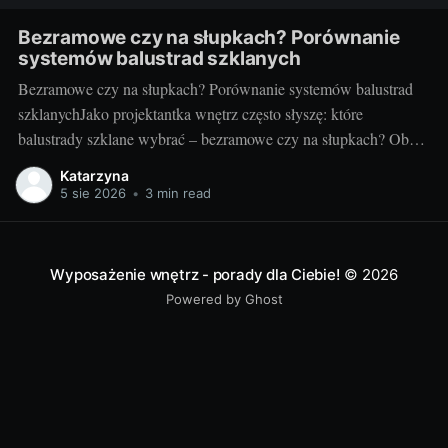
Bezramowe czy na słupkach? Porównanie
systemów balustrad szklanych
Bezramowe czy na słupkach? Porównanie systemów balustrad
szklanychJako projektantka wnętrz często słyszę: które
balustrady szklane wybrać – bezramowe czy na słupkach? Oba
systemy potrafią wyglądać zjawiskowo i podnieść wartość
Katarzyna
nieruchomości, ale różnią się konstrukcją, montażem i
5 sie 2026
•
3 min read
użytkowaniem. Poniżej znajdziesz praktyczne porównanie oparte
na realizacjach w domach, mieszkaniach i obiektach usługowych.
Czym
Wyposażenie wnętrz - porady dla Ciebie!
© 2026
Powered by Ghost