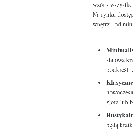
wzór - wszystko
Na rynku dostę
wnętrz - od min
Minimalis
stalowa kr
podkreśli 
Klasyczne
nowoczesno
złota lub 
Rustykal
będą krat