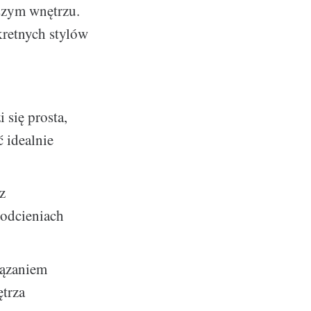
aszym wnętrzu.
retnych stylów
się prosta,
 idealnie
z
 odcieniach
iązaniem
trza