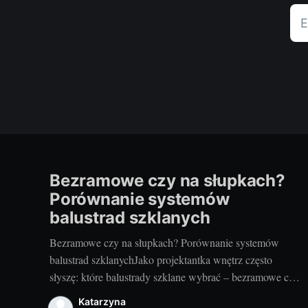
E
Bezramowe czy na słupkach?
Porównanie systemów
balustrad szklanych
Bezramowe czy na słupkach? Porównanie systemów
balustrad szklanychJako projektantka wnętrz często
słyszę: które balustrady szklane wybrać – bezramowe czy
na słupkach? Oba systemy potrafią wyglądać zjawiskowo
Katarzyna