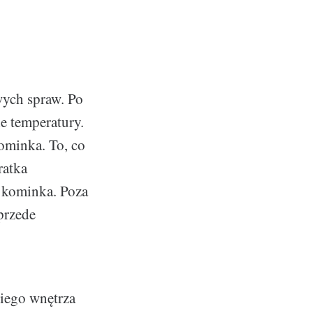
wych spraw. Po
e temperatury.
ominka. To, co
ratka
 kominka. Poza
przede
iego wnętrza