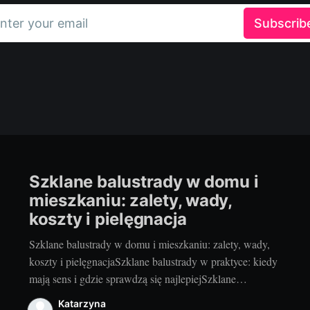
nter your email
Subscrib
Szklane balustrady w domu i
mieszkaniu: zalety, wady,
koszty i pielęgnacja
Szklane balustrady w domu i mieszkaniu: zalety, wady,
koszty i pielęgnacjaSzklane balustrady w praktyce: kiedy
mają sens i gdzie sprawdzą się najlepiejSzklane
balustrady to sposób na więcej światła, lekkości i
Katarzyna