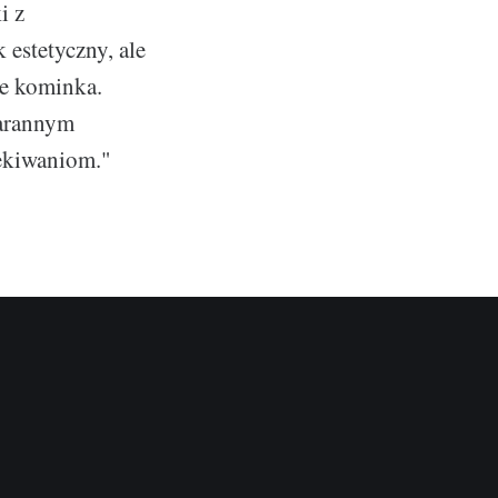
i z
 estetyczny, ale
e kominka.
tarannym
ekiwaniom."