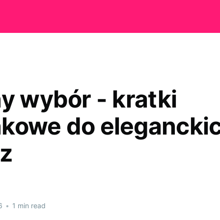
y wybór - kratki
kowe do elegancki
z
6
•
1 min read