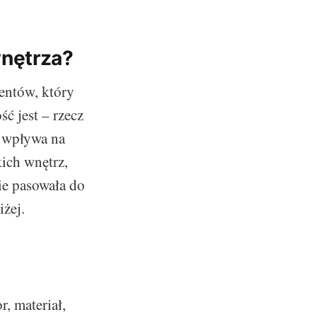
wnętrza?
entów, który
ć jest – rzecz
ć wpływa na
kich wnętrz,
ie pasowała do
żej.
, materiał,