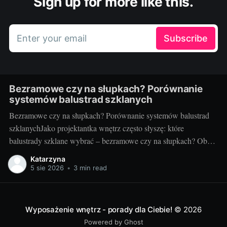
Sign up for more like this.
Enter your email
Subscribe
Bezramowe czy na słupkach? Porównanie
systemów balustrad szklanych
Bezramowe czy na słupkach? Porównanie systemów balustrad
szklanychJako projektantka wnętrz często słyszę: które
balustrady szklane wybrać – bezramowe czy na słupkach? Oba
systemy potrafią wyglądać zjawiskowo i podnieść wartość
Katarzyna
nieruchomości, ale różnią się konstrukcją, montażem i
5 sie 2026
•
3 min read
użytkowaniem. Poniżej znajdziesz praktyczne porównanie oparte
na realizacjach w domach, mieszkaniach i obiektach usługowych.
Czym
Wyposażenie wnętrz - porady dla Ciebie!
© 2026
Powered by Ghost