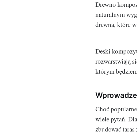
Drewno kompozyt
naturalnym wygl
drewna, które w
Deski kompozyto
rozwarstwiają s
którym będziem
Wprowadzen
Choć popularne 
wiele pytań. Dl
zbudować taras 