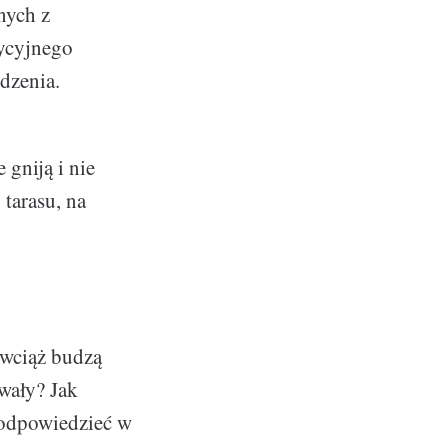
nych z
dycyjnego
dzenia.
gniją i nie
tarasu, na
 wciąż budzą
rwały? Jak
 odpowiedzieć w