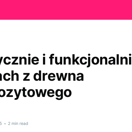
cznie i funkcjonalni
ach z drewna
ozytowego
5
•
2 min read