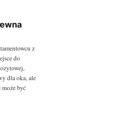
drewna
rtamentowcu z
ejsce do
pozytowej,
y dla oka, ale
e może być