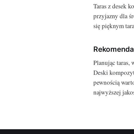
Taras z desek k
przyjazny dla ś
się pięknym tara
Rekomenda
Planując taras, 
Deski kompozyto
pewnością wart
najwyższej jakośc