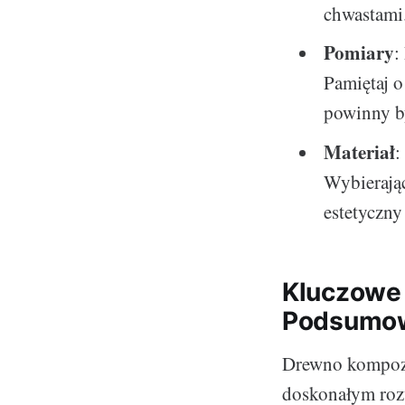
chwastami
Pomiary
:
Pamiętaj 
powinny b
Materiał
:
Wybieraj
estetyczny
Kluczowe 
Podsumo
Drewno kompozyt
doskonałym rozw