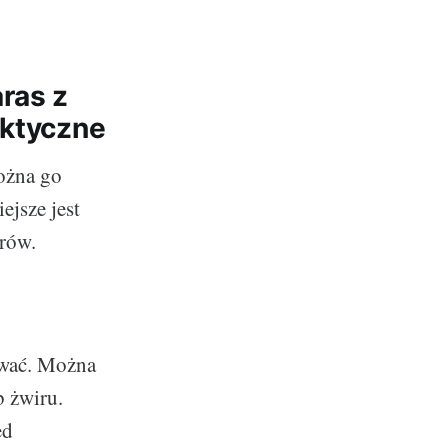
ras z
aktyczne
ożna go
ejsze jest
rów.
ować. Można
b żwiru.
ed