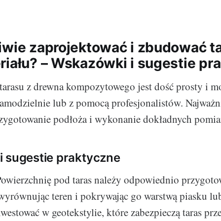
iwie zaprojektować i zbudować ta
riału? – Wskazówki i sugestie pr
tarasu z drewna kompozytowego jest dość prosty i m
amodzielnie lub z pomocą profesjonalistów. Najważni
zygotowanie podłoża i wykonanie dokładnych pomia
 sugestie praktyczne
Powierzchnię pod taras należy odpowiednio przygot
 wyrównując teren i pokrywając go warstwą piasku lu
westować w geotekstylie, które zabezpieczą taras prz