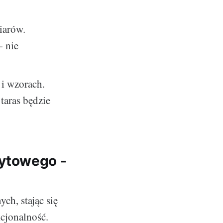
iarów.
- nie
 i wzorach.
taras będzie
ytowego -
ch, stając się
kcjonalność.