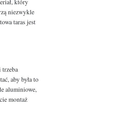
riał, który
orzą niezwykle
owa taras jest
 trzeba
ać, aby była to
le aluminiowe,
ście montaż