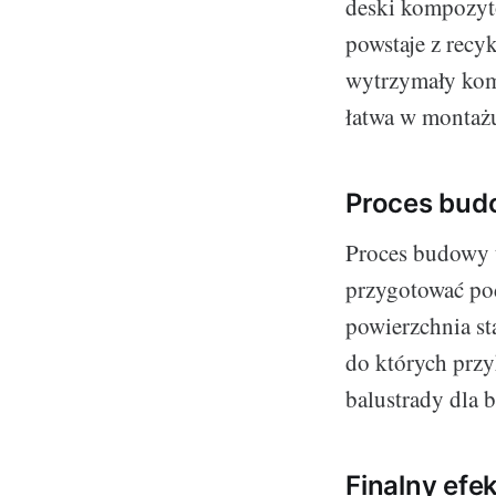
deski kompozyto
powstaje z recy
wytrzymały komp
łatwa w montażu
Proces bu
Proces budowy t
przygotować pod
powierzchnia st
do których przy
balustrady dla b
Finalny efek