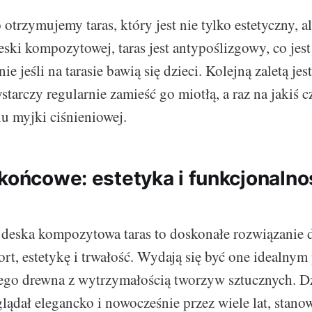
otrzymujemy taras, który jest nie tylko estetyczny, al
eski kompozytowej, taras jest antypoślizgowy, co jes
ie jeśli na tarasie bawią się dzieci. Kolejną zaletą jes
starczy regularnie zamieść go miotłą, a raz na jakiś
u myjki ciśnieniowej.
 końcowe: estetyka i funkcjonalno
deska kompozytowa taras to doskonałe rozwiązanie d
ort, estetykę i trwałość. Wydają się być one idealny
ego drewna z wytrzymałością tworzyw sztucznych. D
glądał elegancko i nowocześnie przez wiele lat, stano