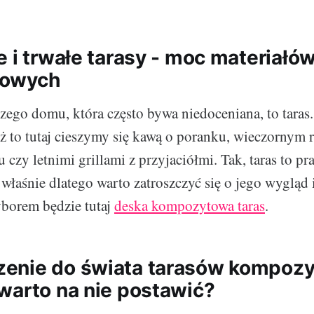
e i trwałe tarasy - moc materiałó
towych
zego domu, która często bywa niedoceniana, to taras
eż to tutaj cieszymy się kawą o poranku, wieczornym 
czy letnimi grillami z przyjaciółmi. Tak, taras to p
właśnie dlatego warto zatroszczyć się o jego wygląd i
orem będzie tutaj
deska kompozytowa taras
.
enie do świata tarasów kompozy
warto na nie postawić?