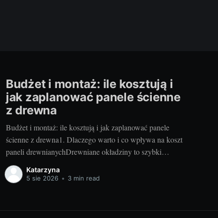
Budżet i montaż: ile kosztują i
jak zaplanować panele ścienne
z drewna
Budżet i montaż: ile kosztują i jak zaplanować panele
ścienne z drewna1. Dlaczego warto i co wpływa na koszt
paneli drewnianychDrewniane okładziny to szybki
sposób na ocieplenie wnętrza, poprawę akustyki i
Katarzyna
podniesienie wartości nieruchomości. Szczególnie gdy
5 sie 2026
•
3 min read
wybierasz nowoczesne panele drewniane wykonywane
ręcznie – dostajesz precyzję, powtarzalność i piękne
usłojenie, które trudno