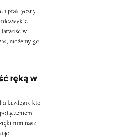
e i praktyczny.
t niezwykle
t łatwość w
 czas, możemy go
ść ręką w
la każdego, kto
m połączeniem
zięki nim nasz
wiąc