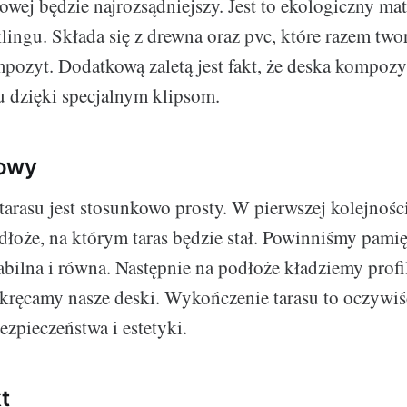
wej będzie najrozsądniejszy. Jest to ekologiczny mate
klingu. Składa się z drewna oraz pvc, które razem tw
ozyt. Dodatkową zaletą jest fakt, że deska kompozyt
 dzięki specjalnym klipsom.
dowy
arasu jest stosunkowo prosty. W pierwszej kolejności
łoże, na którym taras będzie stał. Powinniśmy pamięt
abilna i równa. Następnie na podłoże kładziemy profi
kręcamy nasze deski. Wykończenie tarasu to oczywi
ezpieczeństwa i estetyki.
t