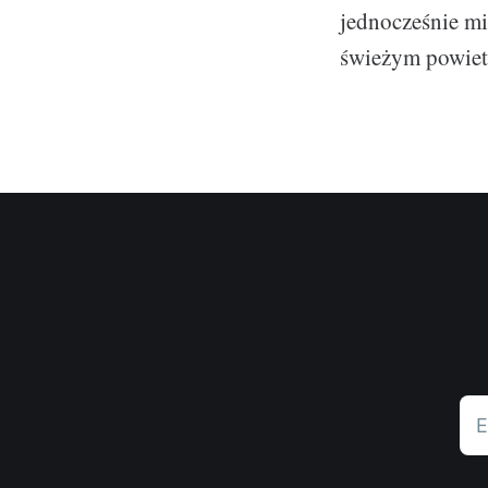
jednocześnie mi
świeżym powietr
E