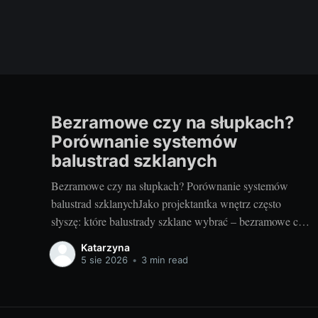
Bezramowe czy na słupkach?
Porównanie systemów
balustrad szklanych
Bezramowe czy na słupkach? Porównanie systemów
balustrad szklanychJako projektantka wnętrz często
słyszę: które balustrady szklane wybrać – bezramowe czy
na słupkach? Oba systemy potrafią wyglądać zjawiskowo
Katarzyna
i podnieść wartość nieruchomości, ale różnią się
5 sie 2026
•
3 min read
konstrukcją, montażem i użytkowaniem. Poniżej
znajdziesz praktyczne porównanie oparte na realizacjach
w domach, mieszkaniach i obiektach usługowych. Czym