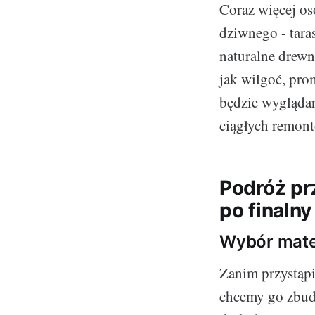
Coraz więcej os
dziwnego - tara
naturalne drewn
jak wilgoć, pro
będzie wyglądar
ciągłych remon
Podróż pr
po finalny
Wybór mate
Zanim przystąp
chcemy go zbudo