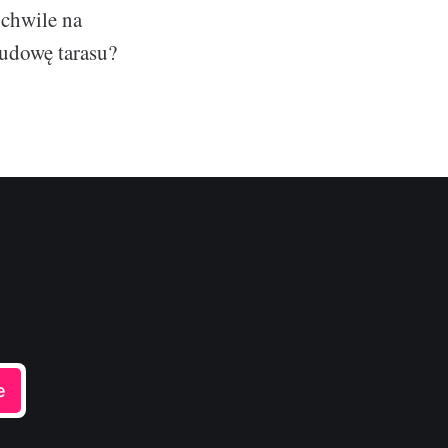
 chwile na
budowę tarasu?
e