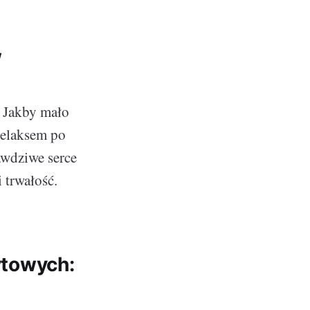
w
. Jakby mało
relaksem po
rawdziwe serce
 trwałość.
towych: