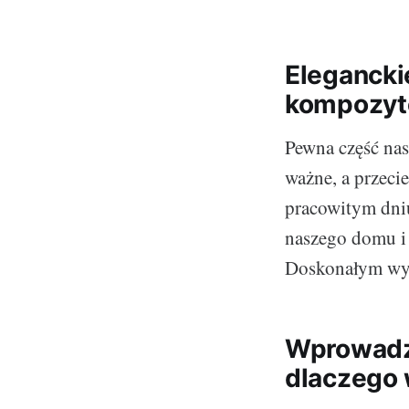
Elegancki
kompozy
Pewna część nas
ważne, a przeci
pracowitym dniu 
naszego domu i 
Doskonałym wyb
Wprowadz
dlaczego 