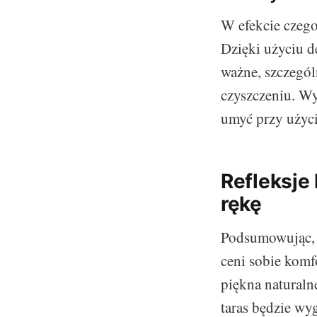
W efekcie czego 
Dzięki użyciu d
ważne, szczególn
czyszczeniu. Wy
umyć przy użyci
Refleksje
rękę
Podsumowując, 
ceni sobie komf
piękna naturaln
taras będzie wy