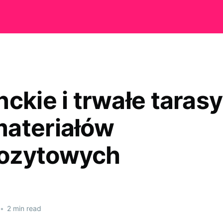
ckie i trwałe tarasy
ateriałów
ozytowych
•
2 min read