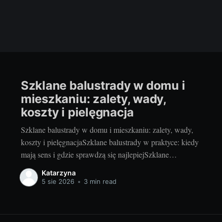
Szklane balustrady w domu i
mieszkaniu: zalety, wady,
koszty i pielęgnacja
Szklane balustrady w domu i mieszkaniu: zalety, wady,
koszty i pielęgnacjaSzklane balustrady w praktyce: kiedy
mają sens i gdzie sprawdzą się najlepiejSzklane
balustrady to sposób na więcej światła, lekkości i
Katarzyna
nowoczesności bez rezygnacji z bezpieczeństwa. Lubię je
5 sie 2026
•
3 min read
szczególnie w miejscach, gdzie każdy centymetr światła
dziennego robi różnicę i gdzie chcemy