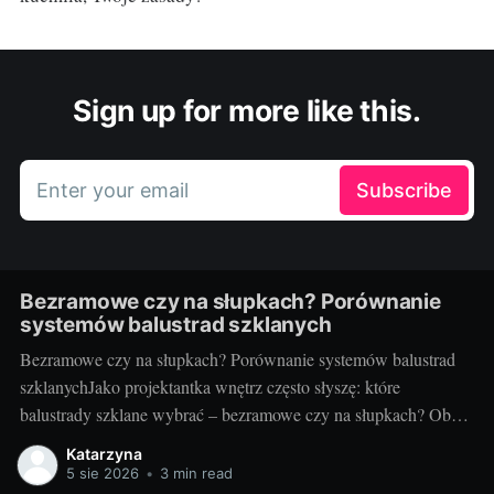
Sign up for more like this.
Enter your email
Subscribe
Bezramowe czy na słupkach? Porównanie
systemów balustrad szklanych
Bezramowe czy na słupkach? Porównanie systemów balustrad
szklanychJako projektantka wnętrz często słyszę: które
balustrady szklane wybrać – bezramowe czy na słupkach? Oba
systemy potrafią wyglądać zjawiskowo i podnieść wartość
Katarzyna
nieruchomości, ale różnią się konstrukcją, montażem i
5 sie 2026
•
3 min read