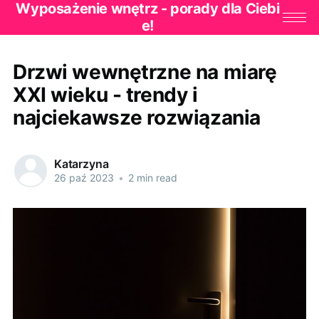
Wyposażenie wnętrz - porady dla Ciebi
e!
Drzwi wewnętrzne na miarę
XXI wieku - trendy i
najciekawsze rozwiązania
Katarzyna
26 paź 2023
•
2 min read