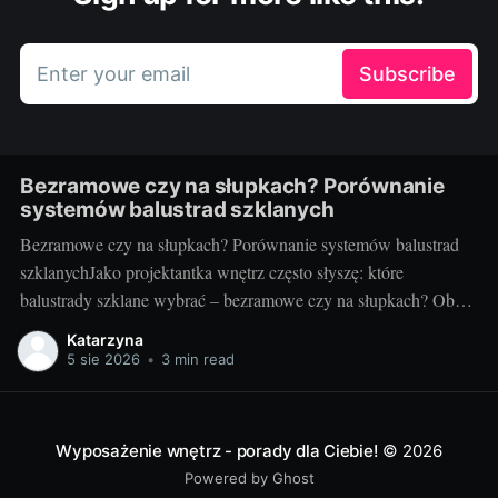
Enter your email
Subscribe
Bezramowe czy na słupkach? Porównanie
systemów balustrad szklanych
Bezramowe czy na słupkach? Porównanie systemów balustrad
szklanychJako projektantka wnętrz często słyszę: które
balustrady szklane wybrać – bezramowe czy na słupkach? Oba
systemy potrafią wyglądać zjawiskowo i podnieść wartość
Katarzyna
nieruchomości, ale różnią się konstrukcją, montażem i
5 sie 2026
•
3 min read
użytkowaniem. Poniżej znajdziesz praktyczne porównanie oparte
na realizacjach w domach, mieszkaniach i obiektach usługowych.
Czym
Wyposażenie wnętrz - porady dla Ciebie!
© 2026
Powered by Ghost