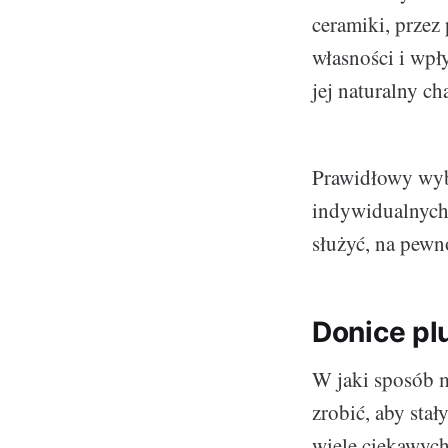
ceramiki, przez 
własności i wpł
jej naturalny ch
Prawidłowy wy
indywidualnych p
służyć, na pewn
Donice pl
W jaki sposób 
zrobić, aby stał
wiele ciekawyc