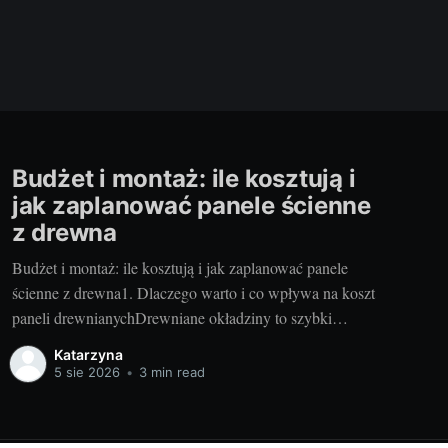
Budżet i montaż: ile kosztują i
jak zaplanować panele ścienne
z drewna
Budżet i montaż: ile kosztują i jak zaplanować panele
ścienne z drewna1. Dlaczego warto i co wpływa na koszt
paneli drewnianychDrewniane okładziny to szybki
sposób na ocieplenie wnętrza, poprawę akustyki i
Katarzyna
podniesienie wartości nieruchomości. Szczególnie gdy
5 sie 2026
•
3 min read
wybierasz nowoczesne panele drewniane wykonywane
ręcznie – dostajesz precyzję, powtarzalność i piękne
usłojenie, które trudno