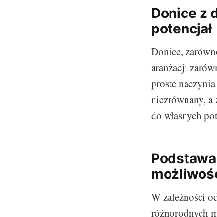
Donice z 
potencjał
Donice, zarówn
aranżacji zarów
proste naczynia
niezrównany, a
do własnych pot
Podstawa 
możliwośc
W zależności od
różnorodnych mo