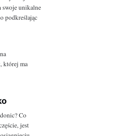
a swoje unikalne
no podkreślając
 na
, której ma
ko
 donic? Co
zęście, jest
osiągnięciu