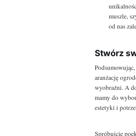
unikalnoś
muszle, sz
od nas zal
Stwórz sw
Podsumowując, d
aranżację ogrod
wyobraźni. A do
mamy do wyboru.
estetyki i potrze
Spróbujcie poek