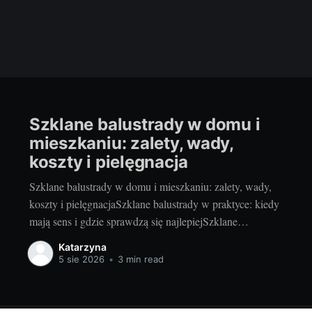
Szklane balustrady w domu i
mieszkaniu: zalety, wady,
koszty i pielęgnacja
Szklane balustrady w domu i mieszkaniu: zalety, wady,
koszty i pielęgnacjaSzklane balustrady w praktyce: kiedy
mają sens i gdzie sprawdzą się najlepiejSzklane
balustrady to sposób na więcej światła, lekkości i
Katarzyna
nowoczesności bez rezygnacji z bezpieczeństwa. Lubię je
5 sie 2026
•
3 min read
szczególnie w miejscach, gdzie każdy centymetr światła
dziennego robi różnicę i gdzie chcemy