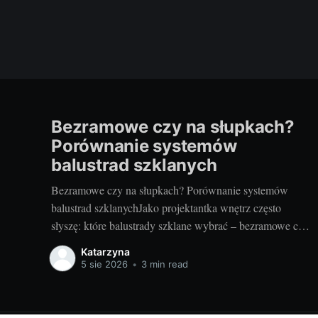
Bezramowe czy na słupkach?
Porównanie systemów
balustrad szklanych
Bezramowe czy na słupkach? Porównanie systemów
balustrad szklanychJako projektantka wnętrz często
słyszę: które balustrady szklane wybrać – bezramowe czy
na słupkach? Oba systemy potrafią wyglądać zjawiskowo
Katarzyna
i podnieść wartość nieruchomości, ale różnią się
5 sie 2026
•
3 min read
konstrukcją, montażem i użytkowaniem. Poniżej
znajdziesz praktyczne porównanie oparte na realizacjach
w domach, mieszkaniach i obiektach usługowych. Czym