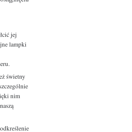
cić jej
yjne lampki
eru.
eż świetny
szczególnie
ięki nim
naszą
odkreślenie