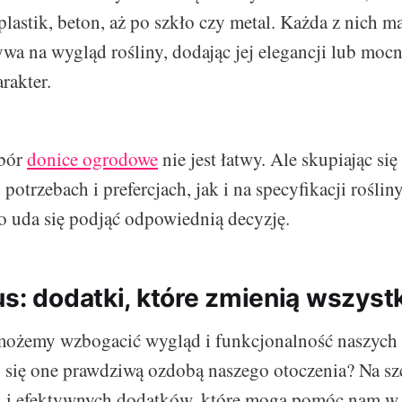
plastik, beton, aż po szkło czy metal. Każda z nich m
ywa na wygląd rośliny, dodając jej elegancji lub moc
arakter.
bór
donice ogrodowe
nie jest łatwy. Ale skupiając się
otrzebach i prefercjach, jak i na specyfikacji rośliny
o uda się podjąć odpowiednią decyzję.
us: dodatki, które zmienią wszyst
możemy wzbogacić wygląd i funkcjonalność naszych
y się one prawdziwą ozdobą naszego otoczenia? Na szc
h i efektywnych dodatków, które mogą pomóc nam w 