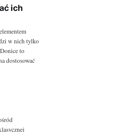
ać ich
 elementem
dzi w nich tylko
 Donice to
na dostosować
ośród
klasycznej