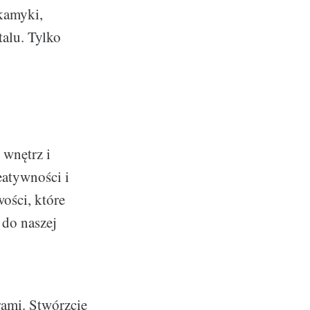
kamyki,
talu. Tylko
 wnętrz i
eatywności i
ości, które
 do naszej
rami. Stwórzcie