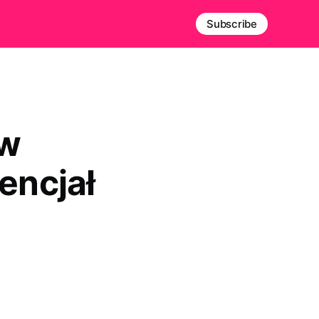
Subscribe
 w
encjał