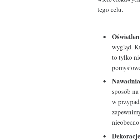
tego celu.
Oświetlen
wygląd. Ku
to tylko n
pomysłowoś
Nawadnia
sposób na 
w przypad
zapewnimy
nieobecno
Dekoracj