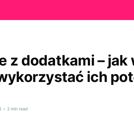
e z dodatkami – jak
 wykorzystać ich pot
4
•
2 min read