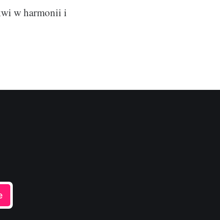
kwi w harmonii i
e